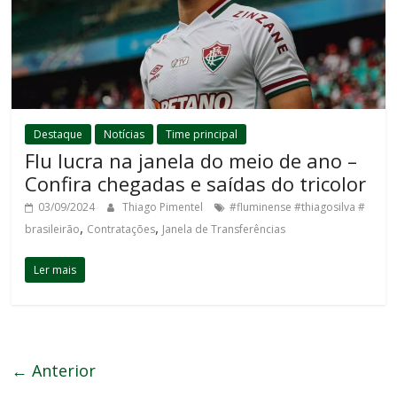
Destaque
Notícias
Time principal
Flu lucra na janela do meio de ano –
Confira chegadas e saídas do tricolor
03/09/2024
Thiago Pimentel
#fluminense #thiagosilva #
,
,
brasileirão
Contratações
Janela de Transferências
Ler mais
← Anterior