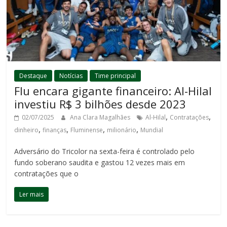
Destaque
Notícias
Time principal
Flu encara gigante financeiro: Al-Hilal
investiu R$ 3 bilhões desde 2023
,
,
02/07/2025
Ana Clara Magalhães
Al-Hilal
Contratações
,
,
,
,
dinheiro
finanças
Fluminense
milionário
Mundial
Adversário do Tricolor na sexta-feira é controlado pelo
fundo soberano saudita e gastou 12 vezes mais em
contratações que o
Ler mais