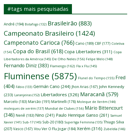
#tags mais pesquisadas
Brasileirão
(883)
André
(194)
Botafogo
(132)
Campeonato Brasileiro
(1424)
Campeonato Carioca
(766)
Cano
(189)
CBF
(177)
Coletiva
Copa do Brasil
(618)
Copa Libertadores
(311)
(154)
Copa
Libertadores da América
(145)
De Olho Neles
(156)
Felipe Melo
(148)
Fernando Diniz
(383)
Flamengo
(162)
Fla x Flu
(145)
Fluminense
(5875)
Fred
Flunel do Tempo
(155)
(404)
Germán Cano
(244)
John Kennedy
Jhon Arias
(167)
Fábio
(133)
Maracanã
(579)
Libertadores
(326)
(233)
Laranjeiras
(152)
Marcelo
(183)
Marcão
(191)
Martinelli
(178)
Moleque de Xerém
(144)
Mário Bittencourt
moleques de xerém
(137)
Mundial de Clubes
(156)
(346)
Nino
(241)
Paulo Henrique Ganso
(261)
Nenê
(183)
Samuel
Thiago Silva
Sub-20
(180)
Xavier
(141)
Sub-17
(145)
Superliga Feminina
(135)
Xerém
(316)
(207)
Vasco
(167)
Vou Ver O Flu Jogar
(184)
Zubeldía
(146)