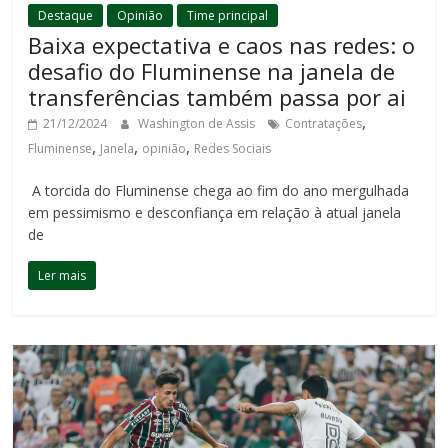
Destaque
Opinião
Time principal
Baixa expectativa e caos nas redes: o
desafio do Fluminense na janela de
transferências também passa por ai
,
21/12/2024
Washington de Assis
Contratações
,
,
,
Fluminense
Janela
opinião
Redes Sociais
A torcida do Fluminense chega ao fim do ano mergulhada
em pessimismo e desconfiança em relação à atual janela
de
Ler mais