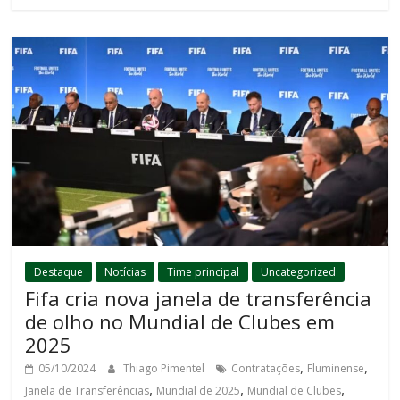
Destaque
Notícias
Time principal
Uncategorized
Fifa cria nova janela de transferência
de olho no Mundial de Clubes em
2025
,
,
05/10/2024
Thiago Pimentel
Contratações
Fluminense
,
,
,
Janela de Transferências
Mundial de 2025
Mundial de Clubes