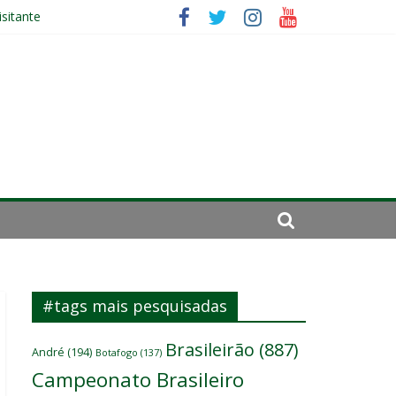
sitante
#tags mais pesquisadas
Brasileirão
(887)
André
(194)
Botafogo
(137)
Campeonato Brasileiro