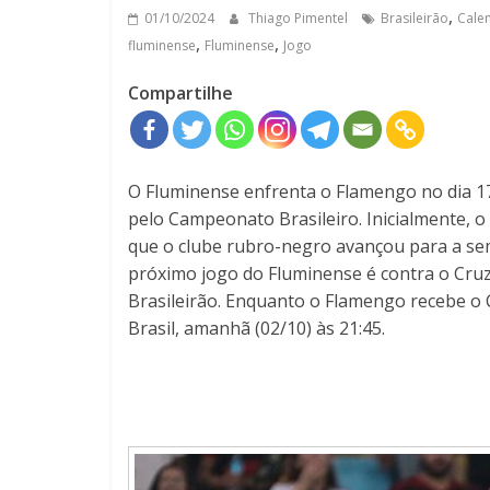
,
01/10/2024
Thiago Pimentel
Brasileirão
Cale
,
,
fluminense
Fluminense
Jogo
Compartilhe
O Fluminense enfrenta o Flamengo no dia 17/
pelo Campeonato Brasileiro. Inicialmente, o 
que o clube rubro-negro avançou para a semi
próximo jogo do Fluminense é contra o Cruze
Brasileirão. Enquanto o Flamengo recebe o C
Brasil, amanhã (02/10) às 21:45.