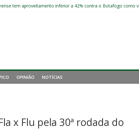
ção provável, arbitragem e onde assistir
nense tem aproveitamento inferior a 42% contra o Botafogo como vi
açu em estreia de Fred no comando do Sub-20
esfalques do Fluminense para encarar o Botafogo
a invicto ao clássico após retomada do Brasileirão
PICO
OPINIÃO
NOTÍCIAS
la x Flu pela 30ª rodada do