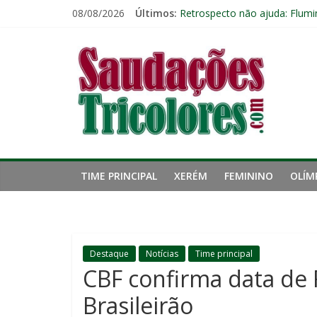
Pular
08/08/2026
Últimos:
Botafogo x Fluminense: escala
para
Retrospecto não ajuda: Flumi
o
Saudações
Fluminense vence o Nova Igu
conteúdo
Estaleiro Tricolor: Veja os d
De Olho Neles: Botafogo cheg
Tricolores
TIME PRINCIPAL
XERÉM
FEMININO
OLÍM
Destaque
Notícias
Time principal
CBF confirma data de F
Brasileirão