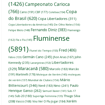
(1426)
Campeonato Carioca
(766)
Copa
Cano
(191)
CBF
(177)
Coletiva
(154)
do Brasil
(620)
Copa Libertadores
(311)
Copa Libertadores da América
(145)
De Olho Neles
(156)
Fernando Diniz
(383)
Felipe Melo
(148)
Flamengo
Fluminense
(162)
Fla x Flu
(145)
(5891)
Fred
(406)
Flunel do Tempo
(155)
Germán Cano
(245)
John
Jhon Arias
(167)
Fábio
(133)
Libertadores
Kennedy
(235)
Laranjeiras
(153)
Maracanã
(580)
(329)
Marcelo
(183)
Marcão
(191)
Martinelli
(178)
Moleque de Xerém
(145)
moleques
Mário
de xerém
(137)
Mundial de Clubes
(156)
Bittencourt
(346)
Paulo
Nino
(241)
Nenê
(183)
Henrique Ganso
(262)
Samuel Xavier
(141)
Sub-17
Thiago Silva
Sub-20
(180)
(145)
Superliga Feminina
(135)
Xerém
(208)
Vasco
(168)
Vou Ver O Flu Jogar
(184)