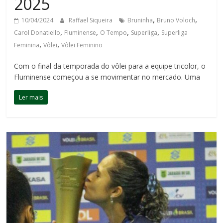
2025
,
,
10/04/2024
Raffael Siqueira
Bruninha
Bruno Voloch
,
,
,
,
Carol Donatiello
Fluminense
O Tempo
Superliga
Superliga
,
,
Feminina
Vôlei
Vôlei Feminino
Com o final da temporada do vôlei para a equipe tricolor, o
Fluminense começou a se movimentar no mercado. Uma
Ler mais