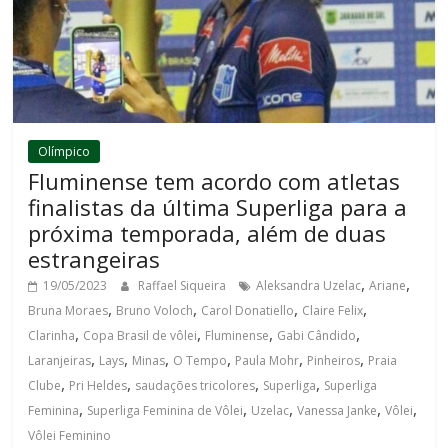
Olímpico
Fluminense tem acordo com atletas
finalistas da última Superliga para a
próxima temporada, além de duas
estrangeiras
,
,
19/05/2023
Raffael Siqueira
Aleksandra Uzelac
Ariane
,
,
,
,
Bruna Moraes
Bruno Voloch
Carol Donatiello
Claire Felix
,
,
,
,
Clarinha
Copa Brasil de vôlei
Fluminense
Gabi Cândido
,
,
,
,
,
,
Laranjeiras
Lays
Minas
O Tempo
Paula Mohr
Pinheiros
Praia
,
,
,
,
Clube
Pri Heldes
saudações tricolores
Superliga
Superliga
,
,
,
,
,
Feminina
Superliga Feminina de Vôlei
Uzelac
Vanessa Janke
Vôlei
Vôlei Feminino