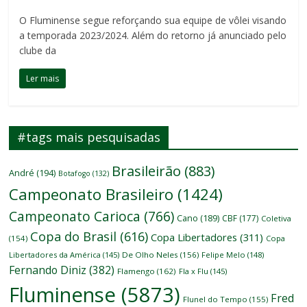
O Fluminense segue reforçando sua equipe de vôlei visando
a temporada 2023/2024. Além do retorno já anunciado pelo
clube da
Ler mais
#tags mais pesquisadas
Brasileirão
(883)
André
(194)
Botafogo
(132)
Campeonato Brasileiro
(1424)
Campeonato Carioca
(766)
Cano
(189)
CBF
(177)
Coletiva
Copa do Brasil
(616)
Copa Libertadores
(311)
(154)
Copa
Libertadores da América
(145)
De Olho Neles
(156)
Felipe Melo
(148)
Fernando Diniz
(382)
Flamengo
(162)
Fla x Flu
(145)
Fluminense
(5873)
Fred
Flunel do Tempo
(155)