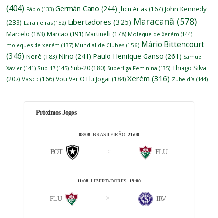
(404)
Germán Cano
(244)
John Kennedy
Jhon Arias
(167)
Fábio
(133)
Maracanã
(578)
Libertadores
(325)
(233)
Laranjeiras
(152)
Marcelo
(183)
Marcão
(191)
Martinelli
(178)
Moleque de Xerém
(144)
Mário Bittencourt
moleques de xerém
(137)
Mundial de Clubes
(156)
(346)
Nino
(241)
Paulo Henrique Ganso
(261)
Nenê
(183)
Samuel
Thiago Silva
Sub-20
(180)
Xavier
(141)
Sub-17
(145)
Superliga Feminina
(135)
Xerém
(316)
(207)
Vasco
(166)
Vou Ver O Flu Jogar
(184)
Zubeldía
(144)
Próximos Jogos
08/08
BRASILEIRÃO
21:00
BOT
FLU
11/08
LIBERTADORES
19:00
FLU
IRV