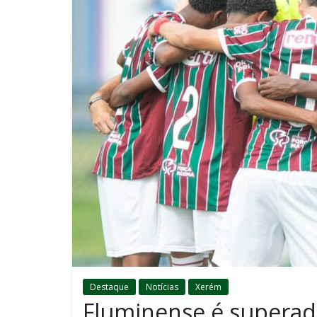
Destaque
Notícias
Xerém
Fluminense é superado