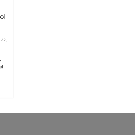
ol
,
o A2
o
al