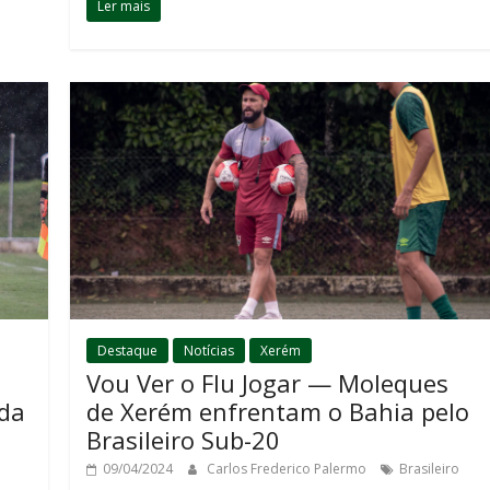
Ler mais
Destaque
Notícias
Xerém
Vou Ver o Flu Jogar — Moleques
nda
de Xerém enfrentam o Bahia pelo
Brasileiro Sub-20
09/04/2024
Carlos Frederico Palermo
Brasileiro