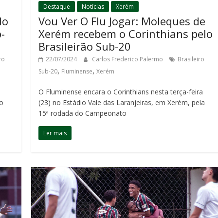
Destaque
Notícias
Xerém
lo
Vou Ver O Flu Jogar: Moleques de
-
Xerém recebem o Corinthians pelo
Brasileirão Sub-20
ro
22/07/2024
Carlos Frederico Palermo
Brasileiro
,
,
Sub-20
Fluminense
Xerém
O Fluminense encara o Corinthians nesta terça-feira
ro
(23) no Estádio Vale das Laranjeiras, em Xerém, pela
15ª rodada do Campeonato
Ler mais