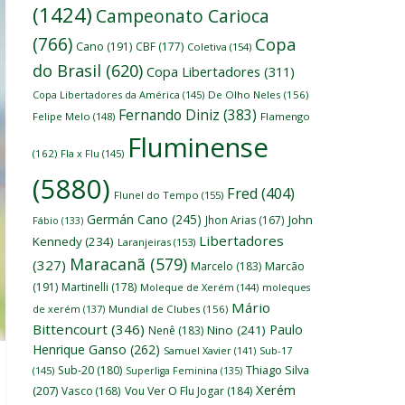
(1424)
Campeonato Carioca
(766)
Copa
Cano
(191)
CBF
(177)
Coletiva
(154)
do Brasil
(620)
Copa Libertadores
(311)
Copa Libertadores da América
(145)
De Olho Neles
(156)
Fernando Diniz
(383)
Felipe Melo
(148)
Flamengo
Fluminense
(162)
Fla x Flu
(145)
(5880)
Fred
(404)
Flunel do Tempo
(155)
Germán Cano
(245)
John
Jhon Arias
(167)
Fábio
(133)
Libertadores
Kennedy
(234)
Laranjeiras
(153)
Maracanã
(579)
(327)
Marcelo
(183)
Marcão
(191)
Martinelli
(178)
Moleque de Xerém
(144)
moleques
Mário
de xerém
(137)
Mundial de Clubes
(156)
Bittencourt
(346)
Paulo
Nino
(241)
Nenê
(183)
Henrique Ganso
(262)
Samuel Xavier
(141)
Sub-17
Thiago Silva
Sub-20
(180)
(145)
Superliga Feminina
(135)
Xerém
(207)
Vasco
(168)
Vou Ver O Flu Jogar
(184)