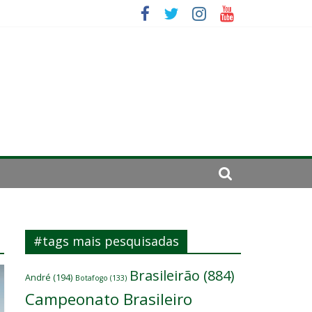
ômicos do atacante
 um
#tags mais pesquisadas
Brasileirão
(884)
André
(194)
Botafogo
(133)
Campeonato Brasileiro