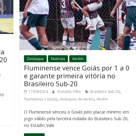
ra
-20
Destaque
Notícias
Xerém
Fluminense vence Goiás por 1 a 0
e garante primeira vitória no
m
Brasileiro Sub-20
,
17/04/2024
Ronaldo Filho
Brasileiro Sub-20
ro
,
,
Fluminense x Goiás
moleques de xerém
Xerém
O Fluminense venceu o Goiás pelo placar mínimo em
jogo válido pela terceira rodada do Brasileiro Sub-20,
no Estádio Vale