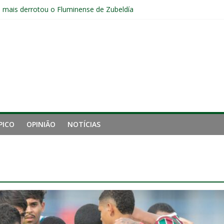
e mais derrotou o Fluminense de Zubeldía
 de gigantes da Inglaterra; Fluminense possui 10% dos direitos econ
ai fechar sede de Laranjeiras a partir das 12h desta sexta
jogadores sem custos ao fim da temporada; veja a situação de cada
ta problemas do Fluminense para sequência decisiva da temporada
PICO
OPINIÃO
NOTÍCIAS