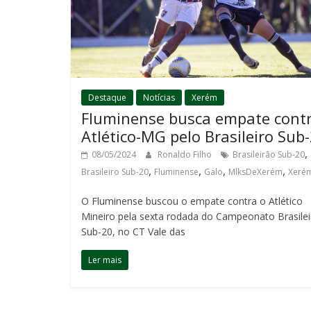
Destaque
Notícias
Xerém
Fluminense busca empate cont
Atlético-MG pelo Brasileiro Sub
,
08/05/2024
Ronaldo Filho
Brasileirão Sub-20
,
,
,
,
Brasileiro Sub-20
Fluminense
Galo
MlksDeXerém
Xeré
O Fluminense buscou o empate contra o Atlético
Mineiro pela sexta rodada do Campeonato Brasilei
Sub-20, no CT Vale das
Ler mais