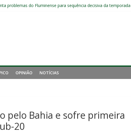
jogadores sem custos ao fim da temporada; veja a situação de cada
ta problemas do Fluminense para sequência decisiva da temporada
com Ruan Sales
 de gigantes da Inglaterra; Fluminense possui 10% dos direitos econ
ai fechar sede de Laranjeiras a partir das 12h desta sexta
PICO
OPINIÃO
NOTÍCIAS
 pelo Bahia e sofre primeira
sub-20