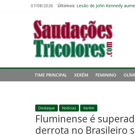
Pular
07/08/2026
Últimos:
Fluminense pode perder três 
para
Lesão de John Kennedy aumen
o
Saudações
Fluminense renova contrato 
conteúdo
Kauã Elias desperta interesse
Ventania no Rio: Fluminense v
Tricolores
TIME PRINCIPAL
XERÉM
FEMININO
OLÍM
Destaque
Notícias
Xerém
Fluminense é superado
derrota no Brasileiro 