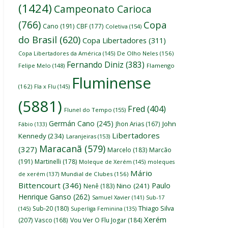
(1424)
Campeonato Carioca
(766)
Copa
Cano
(191)
CBF
(177)
Coletiva
(154)
do Brasil
(620)
Copa Libertadores
(311)
Copa Libertadores da América
(145)
De Olho Neles
(156)
Fernando Diniz
(383)
Felipe Melo
(148)
Flamengo
Fluminense
(162)
Fla x Flu
(145)
(5881)
Fred
(404)
Flunel do Tempo
(155)
Germán Cano
(245)
John
Jhon Arias
(167)
Fábio
(133)
Libertadores
Kennedy
(234)
Laranjeiras
(153)
Maracanã
(579)
(327)
Marcelo
(183)
Marcão
(191)
Martinelli
(178)
Moleque de Xerém
(145)
moleques
Mário
de xerém
(137)
Mundial de Clubes
(156)
Bittencourt
(346)
Paulo
Nino
(241)
Nenê
(183)
Henrique Ganso
(262)
Samuel Xavier
(141)
Sub-17
Thiago Silva
Sub-20
(180)
(145)
Superliga Feminina
(135)
Xerém
(207)
Vasco
(168)
Vou Ver O Flu Jogar
(184)