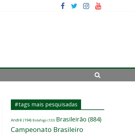
 um
ômicos do atacante
#tags mais pesquisadas
Brasileirão
(884)
André
(194)
Botafogo
(133)
Campeonato Brasileiro