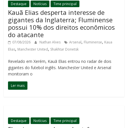
Destaque
Notícias
Time principal
Kauã Elias desperta interesse de
gigantes da Inglaterra; Fluminense
possui 10% dos direitos econômicos
do atacante
,
,
07/08/2026
Nathan Alves
Arsenal
Fluminense
Kaua
,
,
Elias
Manchester United
Shakhtar Donetsk
Revelado em Xerém, Kauã Elias entrou no radar de dois
gigantes do futebol inglês. Manchester United e Arsenal
monitoram o
Ler mais
Destaque
Notícias
Time principal