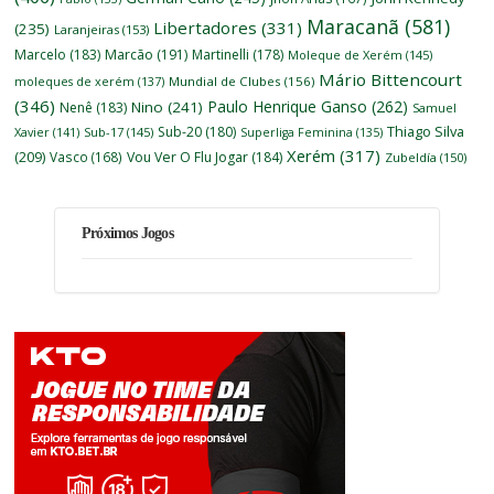
Maracanã
(581)
Libertadores
(331)
(235)
Laranjeiras
(153)
Marcelo
(183)
Marcão
(191)
Martinelli
(178)
Moleque de Xerém
(145)
Mário Bittencourt
moleques de xerém
(137)
Mundial de Clubes
(156)
(346)
Paulo Henrique Ganso
(262)
Nino
(241)
Nenê
(183)
Samuel
Thiago Silva
Sub-20
(180)
Xavier
(141)
Sub-17
(145)
Superliga Feminina
(135)
Xerém
(317)
(209)
Vasco
(168)
Vou Ver O Flu Jogar
(184)
Zubeldía
(150)
Próximos Jogos