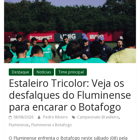
Destaque
Notícias
Time principal
Estaleiro Tricolor: Veja os
desfalques do Fluminense
para encarar o Botafogo
,
08/08/2026
Pedro Ribeiro
Campeonato Brasileiro
,
Fluminense
Fluminense x Botafogo
O Fluminense enfrenta o Botafogo neste sábado (08) pela