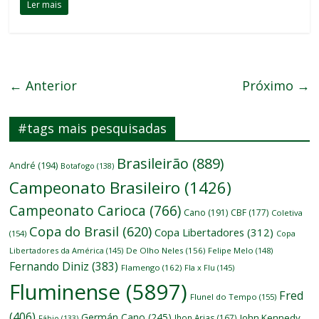
Ler mais
← Anterior
Próximo →
#tags mais pesquisadas
Brasileirão
(889)
André
(194)
Botafogo
(138)
Campeonato Brasileiro
(1426)
Campeonato Carioca
(766)
Cano
(191)
CBF
(177)
Coletiva
Copa do Brasil
(620)
Copa Libertadores
(312)
(154)
Copa
Libertadores da América
(145)
De Olho Neles
(156)
Felipe Melo
(148)
Fernando Diniz
(383)
Flamengo
(162)
Fla x Flu
(145)
Fluminense
(5897)
Fred
Flunel do Tempo
(155)
(406)
Germán Cano
(245)
John Kennedy
Jhon Arias
(167)
Fábio
(133)