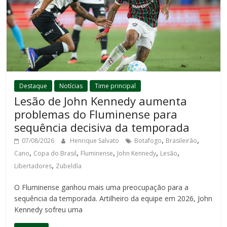
Destaque
Notícias
Time principal
Lesão de John Kennedy aumenta
problemas do Fluminense para
sequência decisiva da temporada
,
,
07/08/2026
Henrique Salvato
Botafogo
Brasileirão
,
,
,
,
,
Cano
Copa do Brasil
Fluminense
John Kennedy
Lesão
,
Libertadores
Zubeldía
O Fluminense ganhou mais uma preocupação para a
sequência da temporada. Artilheiro da equipe em 2026, John
Kennedy sofreu uma