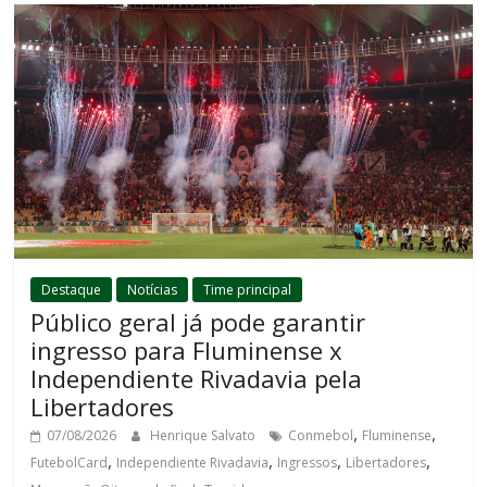
Destaque
Notícias
Time principal
Público geral já pode garantir
ingresso para Fluminense x
Independiente Rivadavia pela
Libertadores
,
,
07/08/2026
Henrique Salvato
Conmebol
Fluminense
,
,
,
,
FutebolCard
Independiente Rivadavia
Ingressos
Libertadores