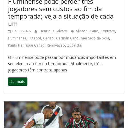
Fluminense pode perder três
jogadores sem custos ao fim da
temporada; veja a situação de cada
um
,
,
,
07/08/2026
Henrique Salvato
Alisson
Cano
Contrato
,
,
,
,
,
Fluminense
Futebol
Ganso
Germán Cano
mercado da bola
,
,
Paulo Henrique Ganso
Renovação
Zubeldía
O Fluminense pode passar por mudanças importantes em
seu elenco ao fim da temporada. Atualmente, três
jogadores têm contrato apenas
Ler mais