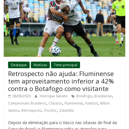
Destaque
Notícias
Time principal
Retrospecto não ajuda: Fluminense
tem aproveitamento inferior a 42%
contra o Botafogo como visitante
,
,
08/08/2026
Henrique Salvato
Botafogo
Brasileirão
,
,
,
,
Campeonato Brasileiro
Clássico
Fluminense
Futebol
Nilton
,
,
,
Santos
Retrospecto
Tricolor
Zubeldía
Depois da eliminação para o Vasco nas oitavas de final da
Copa do Brasil, o Fluminense volta as atenções para