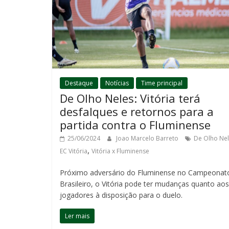
Destaque
Notícias
Time principal
De Olho Neles: Vitória terá
desfalques e retornos para a
partida contra o Fluminense
25/06/2024
Joao Marcelo Barreto
De Olho Ne
,
EC Vitória
Vitória x Fluminense
Próximo adversário do Fluminense no Campeonat
Brasileiro, o Vitória pode ter mudanças quanto aos
jogadores à disposição para o duelo.
Ler mais