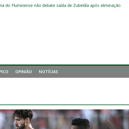
ia do Fluminense não debate saída de Zubeldía após eliminação
e mais derrotou o Fluminense de Zubeldía
a jejum do Fluminense para seis jogos, a pior sequência desde a cri
manutenção de Zubeldía e o risco de jogar o ano do Flu no lixo
s sem vencer após eliminação para o Vasco
PICO
OPINIÃO
NOTÍCIAS