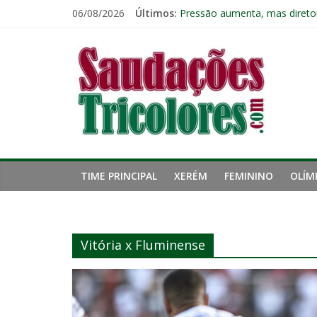
Pular
06/08/2026
Últimos:
Pressão aumenta, mas diretor
para
Freguesia: Vasco é o time qu
o
Saudações
Eliminação para o Vasco ampli
conteúdo
Reféns da própria inércia: A 
Fluminense chega a seis jogo
Tricolores
TIME PRINCIPAL
XERÉM
FEMININO
OLÍM
Vitória x Fluminense