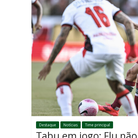
Destaque
Notícias
Time principal
Tabu em jogo: Flu não 