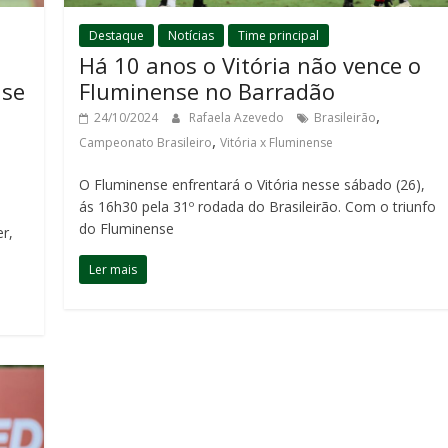
Destaque
Notícias
Time principal
Há 10 anos o Vitória não vence o
Fluminense no Barradão
nse
,
24/10/2024
Rafaela Azevedo
Brasileirão
,
,
Campeonato Brasileiro
Vitória x Fluminense
O Fluminense enfrentará o Vitória nesse sábado (26),
ás 16h30 pela 31º rodada do Brasileirão. Com o triunfo
do Fluminense
er,
Ler mais