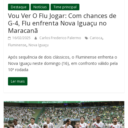
Destaque
Notícias
Time principal
Vou Ver O Flu Jogar: Com chances de
G-4, Flu enfrenta Nova Iguaçu no
Maracanã
,
16/02/2025
Carlos Frederico Palermo
Carioca
,
Fluminense
Nova Iguaçu
Após sequência de dois clássicos, o Fluminense enfrenta o
Nova Iguaçu neste domingo (16), em confronto válido pela
10ª rodada
Ler mais