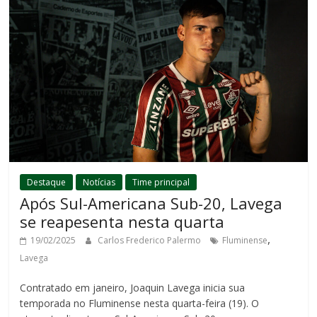
Destaque
Notícias
Time principal
Após Sul-Americana Sub-20, Lavega
se reapesenta nesta quarta
,
19/02/2025
Carlos Frederico Palermo
Fluminense
Lavega
Contratado em janeiro, Joaquin Lavega inicia sua
temporada no Fluminense nesta quarta-feira (19). O