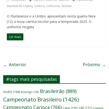
,
,
,
Mundial de Clubes
Umbro
Uniforme
Vendas
O Fluminense e a Umbro apresentam nesta quarta-feira
(12) a nova camisa tricolor para a temporada 2025. O
uniforme resgata
Ler mais
← Anterior
Próximo →
#tags mais pesquisadas
Brasileirão
(889)
André
(194)
Botafogo
(138)
Campeonato Brasileiro
(1426)
Campeonato Carioca
(766)
Cano
(191)
CBF
(177)
Coletiva