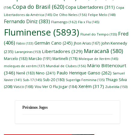
Copa do Brasil
(620)
Copa Libertadores
(311)
(154)
Copa
Libertadores da América
(145)
De Olho Neles
(156)
Felipe Melo
(148)
Fernando Diniz
(383)
Flamengo
(162)
Fla x Flu
(145)
Fluminense
(5893)
Fred
Flunel do Tempo
(155)
(406)
Germán Cano
(245)
John Kennedy
Jhon Arias
(167)
Fábio
(133)
Maracanã
(580)
Libertadores
(329)
(235)
Laranjeiras
(153)
Marcelo
(183)
Marcão
(191)
Martinelli
(178)
Moleque de Xerém
(145)
Mário Bittencourt
moleques de xerém
(137)
Mundial de Clubes
(156)
(346)
Paulo Henrique Ganso
(262)
Nino
(241)
Nenê
(183)
Samuel
Thiago Silva
Sub-20
(180)
Xavier
(141)
Sub-17
(145)
Superliga Feminina
(135)
Xerém
(317)
(208)
Vasco
(168)
Vou Ver O Flu Jogar
(184)
Zubeldía
(150)
Próximos Jogos