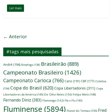
Ler mais
← Anterior
#tags mais pesquisadas
Brasileirão
(889)
André
(194)
Botafogo
(138)
Campeonato Brasileiro
(1426)
Campeonato Carioca
(766)
Cano
(191)
CBF
(177)
Coletiva
Copa do Brasil
(620)
Copa Libertadores
(311)
(154)
Copa
Libertadores da América
(145)
De Olho Neles
(156)
Felipe Melo
(148)
Fernando Diniz
(383)
Flamengo
(162)
Fla x Flu
(145)
Fluminense
(5894)
Fred
Flunel do Tempo
(155)