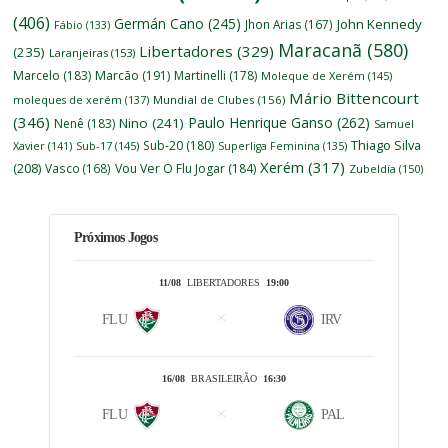
(406)
Germán Cano
(245)
John Kennedy
Jhon Arias
(167)
Fábio
(133)
Maracanã
(580)
Libertadores
(329)
(235)
Laranjeiras
(153)
Marcelo
(183)
Marcão
(191)
Martinelli
(178)
Moleque de Xerém
(145)
Mário Bittencourt
moleques de xerém
(137)
Mundial de Clubes
(156)
(346)
Paulo Henrique Ganso
(262)
Nino
(241)
Nenê
(183)
Samuel
Thiago Silva
Sub-20
(180)
Xavier
(141)
Sub-17
(145)
Superliga Feminina
(135)
Xerém
(317)
(208)
Vasco
(168)
Vou Ver O Flu Jogar
(184)
Zubeldía
(150)
Próximos Jogos
11/08
LIBERTADORES
19:00
FLU
IRV
16/08
BRASILEIRÃO
16:30
FLU
PAL