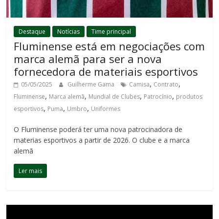
Destaque
Notícias
Time principal
Fluminense está em negociações com
marca alemã para ser a nova
fornecedora de materiais esportivos
,
,
05/05/2025
Guilherme Gama
Camisa
Contrato
,
,
,
,
Fluminense
Marca alemã
Mundial de Clubes
Patrocínio
produtos
,
,
,
esportivos
Puma
Umbro
Uniformes
O Fluminense poderá ter uma nova patrocinadora de
materias esportivos a partir de 2026. O clube e a marca
alemã
Ler mais