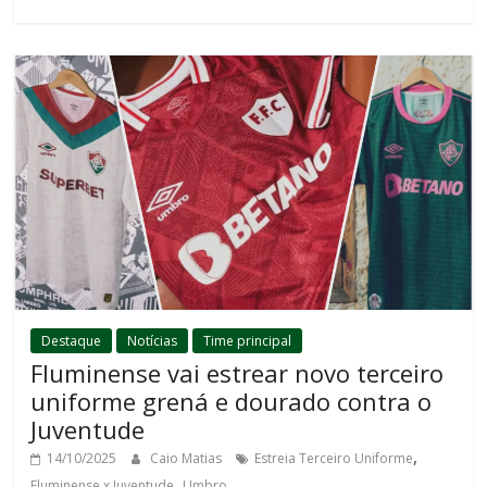
Destaque
Notícias
Time principal
Fluminense vai estrear novo terceiro
uniforme grená e dourado contra o
Juventude
,
14/10/2025
Caio Matias
Estreia Terceiro Uniforme
,
Fluminense x Juventude
Umbro