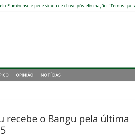
pelo Fluminense e pede virada de chave pós-eliminação: “Temos que v
no Brasileirão e fica no Fluminense
aproveita chance e vive grande fase no Fluminense
luminense contra o Botafogo e mira decisão: “Terça-feira é o mais i
 empata com o Botafogo no Nilton Santos
PICO
OPINIÃO
NOTÍCIAS
lu recebe o Bangu pela última
25