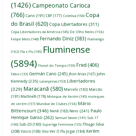
(1426)
Campeonato Carioca
(766)
Copa
Cano
(191)
CBF
(177)
Coletiva
(154)
do Brasil
(620)
Copa Libertadores
(311)
Copa Libertadores da América
(145)
De Olho Neles
(156)
Fernando Diniz
(383)
Felipe Melo
(148)
Flamengo
Fluminense
(162)
Fla x Flu
(145)
(5894)
Fred
(406)
Flunel do Tempo
(155)
Germán Cano
(245)
John
Jhon Arias
(167)
Fábio
(133)
Libertadores
Kennedy
(235)
Laranjeiras
(153)
Maracanã
(580)
(329)
Marcelo
(183)
Marcão
(191)
Martinelli
(178)
Moleque de Xerém
(145)
moleques
Mário
de xerém
(137)
Mundial de Clubes
(156)
Bittencourt
(346)
Paulo
Nino
(241)
Nenê
(183)
Henrique Ganso
(262)
Samuel Xavier
(141)
Sub-17
Thiago Silva
Sub-20
(180)
(145)
Superliga Feminina
(135)
Xerém
(208)
Vasco
(168)
Vou Ver O Flu Jogar
(184)