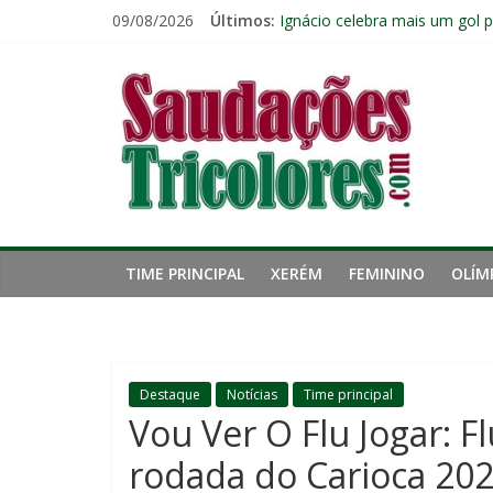
Pular
09/08/2026
Últimos:
Ignácio celebra mais um gol 
para
Ganso atinge limite de jogos 
o
Saudações
Zagueiro artilheiro: Ignácio 
conteúdo
Zubeldía vê boa atuação do F
Com os reservas, Fluminense
Tricolores
TIME PRINCIPAL
XERÉM
FEMININO
OLÍM
Destaque
Notícias
Time principal
Vou Ver O Flu Jogar: F
rodada do Carioca 20