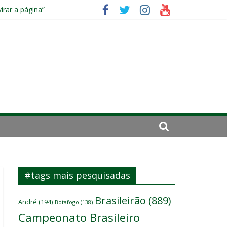
irar a página”
mportante”
#tags mais pesquisadas
Brasileirão
(889)
André
(194)
Botafogo
(138)
Campeonato Brasileiro