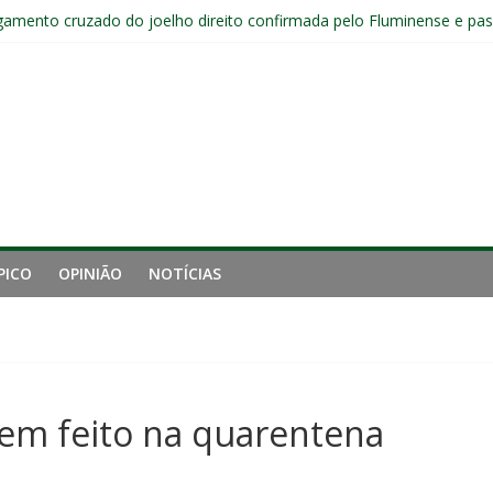
gamento cruzado do joelho direito confirmada pelo Fluminense e pass
nal da Libertadores com apenas duas contratações e sete saídas no 
nense tem aproveitamento inferior a 42% contra o Botafogo como vi
uminense estreia no time principal do New York City
Sub-20 do Fluminense em duelo contra o Nova Iguaçu pelo Carioca
PICO
OPINIÃO
NOTÍCIAS
 tem feito na quarentena