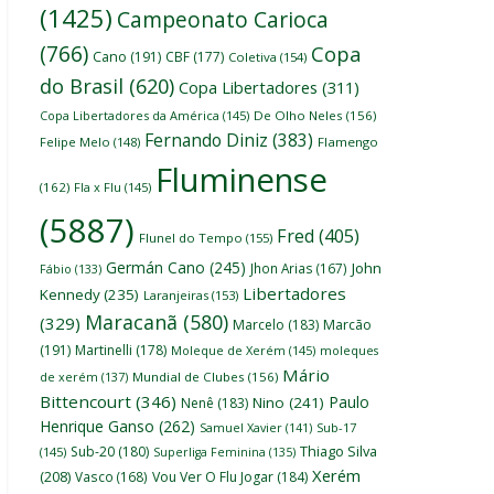
(1425)
Campeonato Carioca
(766)
Copa
Cano
(191)
CBF
(177)
Coletiva
(154)
do Brasil
(620)
Copa Libertadores
(311)
Copa Libertadores da América
(145)
De Olho Neles
(156)
Fernando Diniz
(383)
Felipe Melo
(148)
Flamengo
Fluminense
(162)
Fla x Flu
(145)
(5887)
Fred
(405)
Flunel do Tempo
(155)
Germán Cano
(245)
John
Jhon Arias
(167)
Fábio
(133)
Libertadores
Kennedy
(235)
Laranjeiras
(153)
Maracanã
(580)
(329)
Marcelo
(183)
Marcão
(191)
Martinelli
(178)
Moleque de Xerém
(145)
moleques
Mário
de xerém
(137)
Mundial de Clubes
(156)
Bittencourt
(346)
Paulo
Nino
(241)
Nenê
(183)
Henrique Ganso
(262)
Samuel Xavier
(141)
Sub-17
Thiago Silva
Sub-20
(180)
(145)
Superliga Feminina
(135)
Xerém
(208)
Vasco
(168)
Vou Ver O Flu Jogar
(184)