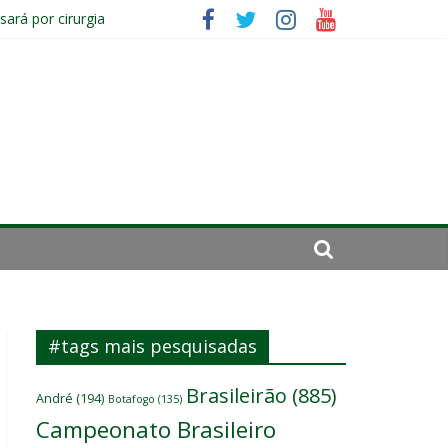
ará por cirurgia
elenco
sitante
#tags mais pesquisadas
Brasileirão
(885)
André
(194)
Botafogo
(135)
Campeonato Brasileiro