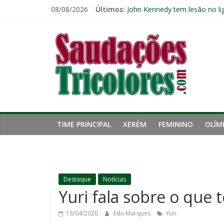
Pular
08/08/2026
Últimos:
John Kennedy tem lesão no li
para
Fluminense chega ao prazo fi
o
Saudações
Retrospecto não ajuda: Flumi
conteúdo
Cria de Xerém, zagueiro do Fl
Fred estreia no comando do 
Tricolores
TIME PRINCIPAL
XERÉM
FEMININO
OLÍM
Destaque
Notícias
Yuri fala sobre o que
18/04/2020
Edu Marques
Yuri