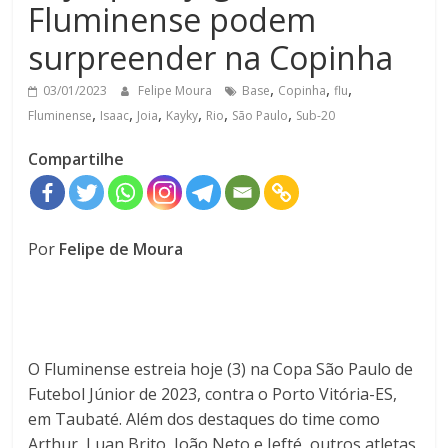
Fluminense podem
surpreender na Copinha
,
,
,
03/01/2023
Felipe Moura
Base
Copinha
flu
,
,
,
,
,
,
Fluminense
Isaac
Joia
Kayky
Rio
São Paulo
Sub-20
Compartilhe
Por
Felipe de Moura
O Fluminense estreia hoje (3) na Copa São Paulo de
Futebol Júnior de 2023, contra o Porto Vitória-ES,
em Taubaté. Além dos destaques do time como
Arthur, Luan Brito, João Neto e Jefté, outros atletas