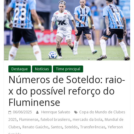
Destaque
Notícias
Time principal
Números de Soteldo: raio-
x do possível reforço do
Fluminense
06/06/2025
Henrique Salvato
Copa do Mundo de Clubes
,
,
,
,
2025
Fluminense
futebol brasileiro
mercado da bola
Mundial de
,
,
,
,
,
Clubes
Renato Gaúcho
Santos
Soteldo
Transferências
Yeferson