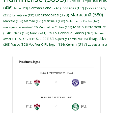
Fred
Flunel do Tempo
(155)
(406)
Germán Cano
(245)
John Kennedy
Jhon Arias
(167)
Fábio
(133)
Maracanã
(580)
Libertadores
(329)
(235)
Laranjeiras
(153)
Marcelo
(183)
Marcão
(191)
Martinelli
(178)
Moleque de Xerém
(145)
Mário Bittencourt
moleques de xerém
(137)
Mundial de Clubes
(156)
(346)
Paulo Henrique Ganso
(262)
Nino
(241)
Nenê
(183)
Samuel
Thiago Silva
Sub-20
(180)
Xavier
(141)
Sub-17
(145)
Superliga Feminina
(135)
Xerém
(317)
(208)
Vasco
(168)
Vou Ver O Flu Jogar
(184)
Zubeldía
(150)
Próximos Jogos
11/08
LIBERTADORES
19:00
FLU
IRV
16/08
BRASILEIRÃO
16:30
FLU
PAL