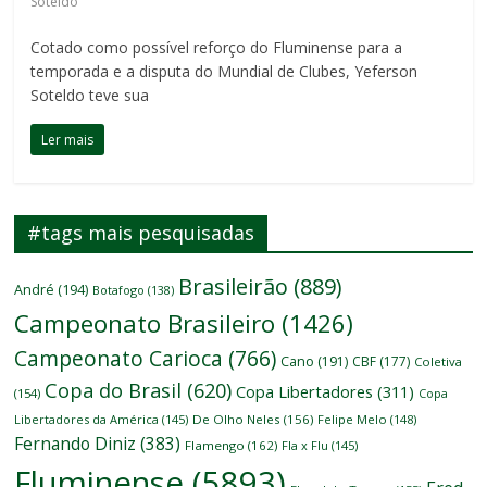
Soteldo
Cotado como possível reforço do Fluminense para a
temporada e a disputa do Mundial de Clubes, Yeferson
Soteldo teve sua
Ler mais
#tags mais pesquisadas
Brasileirão
(889)
André
(194)
Botafogo
(138)
Campeonato Brasileiro
(1426)
Campeonato Carioca
(766)
Cano
(191)
CBF
(177)
Coletiva
Copa do Brasil
(620)
Copa Libertadores
(311)
(154)
Copa
Libertadores da América
(145)
De Olho Neles
(156)
Felipe Melo
(148)
Fernando Diniz
(383)
Flamengo
(162)
Fla x Flu
(145)
Fluminense
(5893)