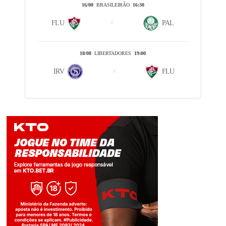
16/08
BRASILEIRÃO
16:30
FLU
PAL
18/08
LIBERTADORES
19:00
IRV
FLU