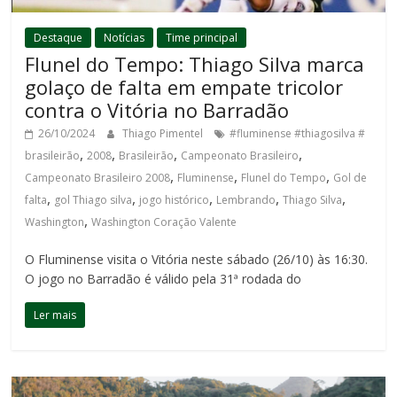
Destaque
Notícias
Time principal
Flunel do Tempo: Thiago Silva marca
golaço de falta em empate tricolor
contra o Vitória no Barradão
26/10/2024
Thiago Pimentel
#fluminense #thiagosilva #
,
,
,
,
brasileirão
2008
Brasileirão
Campeonato Brasileiro
,
,
,
Campeonato Brasileiro 2008
Fluminense
Flunel do Tempo
Gol de
,
,
,
,
,
falta
gol Thiago silva
jogo histórico
Lembrando
Thiago Silva
,
Washington
Washington Coração Valente
O Fluminense visita o Vitória neste sábado (26/10) às 16:30.
O jogo no Barradão é válido pela 31ª rodada do
Ler mais