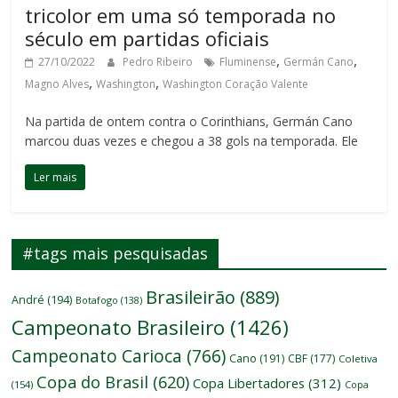
tricolor em uma só temporada no
século em partidas oficiais
,
,
27/10/2022
Pedro Ribeiro
Fluminense
Germán Cano
,
,
Magno Alves
Washington
Washington Coração Valente
Na partida de ontem contra o Corinthians, Germán Cano
marcou duas vezes e chegou a 38 gols na temporada. Ele
Ler mais
#tags mais pesquisadas
Brasileirão
(889)
André
(194)
Botafogo
(138)
Campeonato Brasileiro
(1426)
Campeonato Carioca
(766)
Cano
(191)
CBF
(177)
Coletiva
Copa do Brasil
(620)
Copa Libertadores
(312)
(154)
Copa