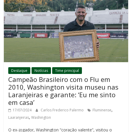
Destaque
Notícias
Time principal
Campeão Brasileiro com o Flu em
2010, Washington visita museu nas
Laranjeiras e garante: ‘Eu me sinto
em casa’
,
17/07/2024
Carlos Frederico Palermo
Fluminense
,
Laaranjeiras
Washington
O ex-jogador, Washington “coração valente”, visitou o