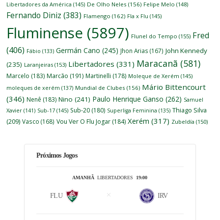
Libertadores da América
(145)
De Olho Neles
(156)
Felipe Melo
(148)
Fernando Diniz
(383)
Flamengo
(162)
Fla x Flu
(145)
Fluminense
(5897)
Fred
Flunel do Tempo
(155)
(406)
Germán Cano
(245)
John Kennedy
Jhon Arias
(167)
Fábio
(133)
Maracanã
(581)
Libertadores
(331)
(235)
Laranjeiras
(153)
Marcelo
(183)
Marcão
(191)
Martinelli
(178)
Moleque de Xerém
(145)
Mário Bittencourt
moleques de xerém
(137)
Mundial de Clubes
(156)
(346)
Paulo Henrique Ganso
(262)
Nino
(241)
Nenê
(183)
Samuel
Thiago Silva
Sub-20
(180)
Xavier
(141)
Sub-17
(145)
Superliga Feminina
(135)
Xerém
(317)
(209)
Vasco
(168)
Vou Ver O Flu Jogar
(184)
Zubeldía
(150)
Próximos Jogos
AMANHÃ
LIBERTADORES
19:00
FLU
IRV