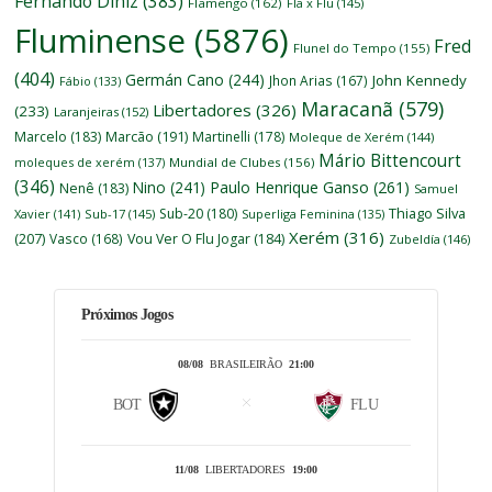
Fernando Diniz
(383)
Flamengo
(162)
Fla x Flu
(145)
Fluminense
(5876)
Fred
Flunel do Tempo
(155)
(404)
Germán Cano
(244)
John Kennedy
Jhon Arias
(167)
Fábio
(133)
Maracanã
(579)
Libertadores
(326)
(233)
Laranjeiras
(152)
Marcelo
(183)
Marcão
(191)
Martinelli
(178)
Moleque de Xerém
(144)
Mário Bittencourt
moleques de xerém
(137)
Mundial de Clubes
(156)
(346)
Nino
(241)
Paulo Henrique Ganso
(261)
Nenê
(183)
Samuel
Thiago Silva
Sub-20
(180)
Xavier
(141)
Sub-17
(145)
Superliga Feminina
(135)
Xerém
(316)
(207)
Vasco
(168)
Vou Ver O Flu Jogar
(184)
Zubeldía
(146)
Próximos Jogos
08/08
BRASILEIRÃO
21:00
BOT
FLU
11/08
LIBERTADORES
19:00