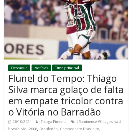
Destaque
Notícias
Time principal
Flunel do Tempo: Thiago
Silva marca golaço de falta
em empate tricolor contra
o Vitória no Barradão
26/10/2024
Thiago Pimentel
#fluminense #thiagosilva #
,
,
,
,
brasileirão
2008
Brasileirão
Campeonato Brasileiro