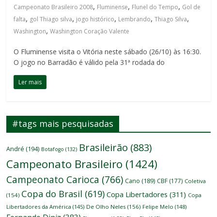
,
,
,
Campeonato Brasileiro 2008
Fluminense
Flunel do Tempo
Gol de
,
,
,
,
,
falta
gol Thiago silva
jogo histórico
Lembrando
Thiago Silva
,
Washington
Washington Coração Valente
O Fluminense visita o Vitória neste sábado (26/10) às 16:30.
O jogo no Barradão é válido pela 31ª rodada do
Ler mais
#tags mais pesquisadas
Brasileirão
(883)
André
(194)
Botafogo
(132)
Campeonato Brasileiro
(1424)
Campeonato Carioca
(766)
Cano
(189)
CBF
(177)
Coletiva
Copa do Brasil
(619)
Copa Libertadores
(311)
(154)
Copa
Libertadores da América
(145)
De Olho Neles
(156)
Felipe Melo
(148)