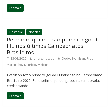
Ler mais
Destaque
Notícias
Relembre quem fez o primeiro gol do
Flu nos últimos Campeonatos
Brasileiros
,
,
,
13/08/2020
andre.macedo
Dodô
Evanilson
Fred
,
,
Marquinho
Maurício
Vinícius
Evanílson fez o primeiro gol do Fluminense no Campeonato
Brasileiro 2020. Foi o sétimo gol do garoto na temporada,
credenciando
Ler mais