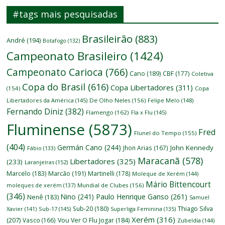
#tags mais pesquisadas
Brasileirão
(883)
André
(194)
Botafogo
(132)
Campeonato Brasileiro
(1424)
Campeonato Carioca
(766)
Cano
(189)
CBF
(177)
Coletiva
Copa do Brasil
(616)
Copa Libertadores
(311)
(154)
Copa
Libertadores da América
(145)
De Olho Neles
(156)
Felipe Melo
(148)
Fernando Diniz
(382)
Flamengo
(162)
Fla x Flu
(145)
Fluminense
(5873)
Fred
Flunel do Tempo
(155)
(404)
Germán Cano
(244)
John Kennedy
Jhon Arias
(167)
Fábio
(133)
Maracanã
(578)
Libertadores
(325)
(233)
Laranjeiras
(152)
Marcelo
(183)
Marcão
(191)
Martinelli
(178)
Moleque de Xerém
(144)
Mário Bittencourt
moleques de xerém
(137)
Mundial de Clubes
(156)
(346)
Nino
(241)
Paulo Henrique Ganso
(261)
Nenê
(183)
Samuel
Thiago Silva
Sub-20
(180)
Xavier
(141)
Sub-17
(145)
Superliga Feminina
(135)
Xerém
(316)
(207)
Vasco
(166)
Vou Ver O Flu Jogar
(184)
Zubeldía
(144)