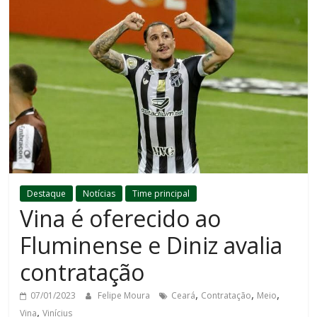
Destaque
Notícias
Time principal
Vina é oferecido ao
Fluminense e Diniz avalia
contratação
,
,
,
07/01/2023
Felipe Moura
Ceará
Contratação
Meio
,
Vina
Vinícius