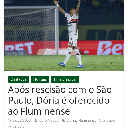
Destaque
Notícias
Time principal
Após rescisão com o São
Paulo, Dória é oferecido
ao Fluminense
,
,
,
05/06/2026
Caio Matias
Dória
Fluminense
Oferecido
São Paulo