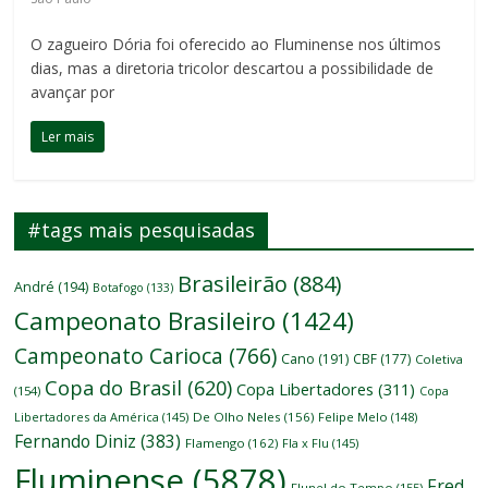
O zagueiro Dória foi oferecido ao Fluminense nos últimos
dias, mas a diretoria tricolor descartou a possibilidade de
avançar por
Ler mais
#tags mais pesquisadas
Brasileirão
(884)
André
(194)
Botafogo
(133)
Campeonato Brasileiro
(1424)
Campeonato Carioca
(766)
Cano
(191)
CBF
(177)
Coletiva
Copa do Brasil
(620)
Copa Libertadores
(311)
(154)
Copa
Libertadores da América
(145)
De Olho Neles
(156)
Felipe Melo
(148)
Fernando Diniz
(383)
Flamengo
(162)
Fla x Flu
(145)
Fluminense
(5878)
Fred
Flunel do Tempo
(155)