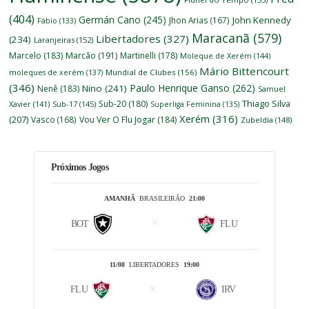
(404)
Germán Cano
(245)
John Kennedy
Jhon Arias
(167)
Fábio
(133)
Maracanã
(579)
Libertadores
(327)
(234)
Laranjeiras
(152)
Marcelo
(183)
Marcão
(191)
Martinelli
(178)
Moleque de Xerém
(144)
Mário Bittencourt
moleques de xerém
(137)
Mundial de Clubes
(156)
(346)
Paulo Henrique Ganso
(262)
Nino
(241)
Nenê
(183)
Samuel
Thiago Silva
Sub-20
(180)
Xavier
(141)
Sub-17
(145)
Superliga Feminina
(135)
Xerém
(316)
(207)
Vasco
(168)
Vou Ver O Flu Jogar
(184)
Zubeldía
(148)
Próximos Jogos
AMANHÃ
BRASILEIRÃO
21:00
BOT
FLU
11/08
LIBERTADORES
19:00
FLU
IRV