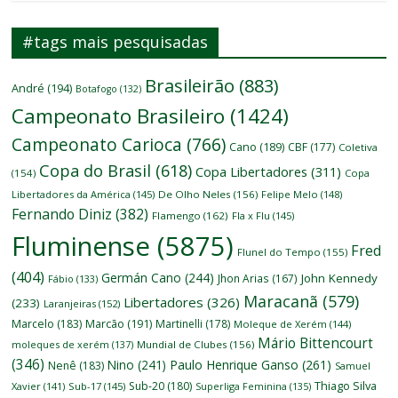
#tags mais pesquisadas
Brasileirão
(883)
André
(194)
Botafogo
(132)
Campeonato Brasileiro
(1424)
Campeonato Carioca
(766)
Cano
(189)
CBF
(177)
Coletiva
Copa do Brasil
(618)
Copa Libertadores
(311)
(154)
Copa
Libertadores da América
(145)
De Olho Neles
(156)
Felipe Melo
(148)
Fernando Diniz
(382)
Flamengo
(162)
Fla x Flu
(145)
Fluminense
(5875)
Fred
Flunel do Tempo
(155)
(404)
Germán Cano
(244)
John Kennedy
Jhon Arias
(167)
Fábio
(133)
Maracanã
(579)
Libertadores
(326)
(233)
Laranjeiras
(152)
Marcelo
(183)
Marcão
(191)
Martinelli
(178)
Moleque de Xerém
(144)
Mário Bittencourt
moleques de xerém
(137)
Mundial de Clubes
(156)
(346)
Nino
(241)
Paulo Henrique Ganso
(261)
Nenê
(183)
Samuel
Thiago Silva
Sub-20
(180)
Xavier
(141)
Sub-17
(145)
Superliga Feminina
(135)