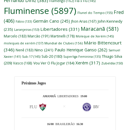
Fernando Diniz
(383)
Flamengo
(162)
Fla x Flu
(145)
Fluminense
(5897)
Fred
Flunel do Tempo
(155)
(406)
Germán Cano
(245)
John Kennedy
Jhon Arias
(167)
Fábio
(133)
Maracanã
(581)
Libertadores
(331)
(235)
Laranjeiras
(153)
Marcelo
(183)
Marcão
(191)
Martinelli
(178)
Moleque de Xerém
(145)
Mário Bittencourt
moleques de xerém
(137)
Mundial de Clubes
(156)
(346)
Paulo Henrique Ganso
(262)
Nino
(241)
Nenê
(183)
Samuel
Thiago Silva
Sub-20
(180)
Xavier
(141)
Sub-17
(145)
Superliga Feminina
(135)
Xerém
(317)
(209)
Vasco
(168)
Vou Ver O Flu Jogar
(184)
Zubeldía
(150)
Próximos Jogos
AMANHÃ
LIBERTADORES
19:00
FLU
IRV
16/08
BRASILEIRÃO
16:30