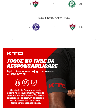
FLU
PAL
18/08
LIBERTADORES
19:00
IRV
FLU