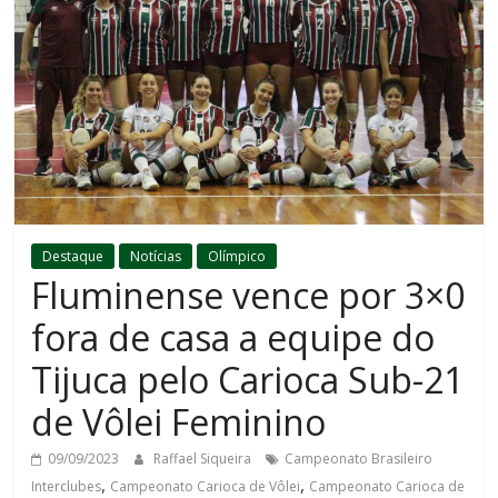
Destaque
Notícias
Olímpico
Fluminense vence por 3×0
fora de casa a equipe do
Tijuca pelo Carioca Sub-21
de Vôlei Feminino
09/09/2023
Raffael Siqueira
Campeonato Brasileiro
,
,
Interclubes
Campeonato Carioca de Vôlei
Campeonato Carioca de