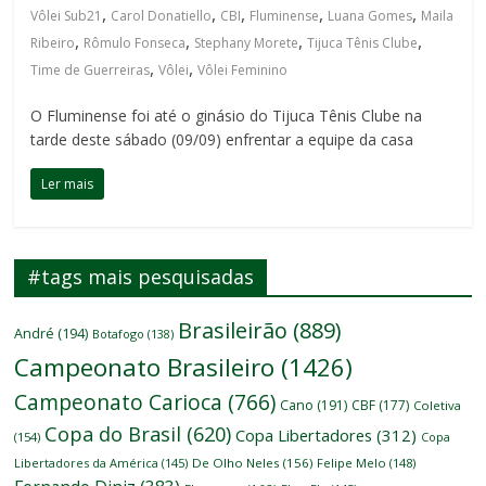
,
,
,
,
,
Vôlei Sub21
Carol Donatiello
CBI
Fluminense
Luana Gomes
Maila
,
,
,
,
Ribeiro
Rômulo Fonseca
Stephany Morete
Tijuca Tênis Clube
,
,
Time de Guerreiras
Vôlei
Vôlei Feminino
O Fluminense foi até o ginásio do Tijuca Tênis Clube na
tarde deste sábado (09/09) enfrentar a equipe da casa
Ler mais
#tags mais pesquisadas
Brasileirão
(889)
André
(194)
Botafogo
(138)
Campeonato Brasileiro
(1426)
Campeonato Carioca
(766)
Cano
(191)
CBF
(177)
Coletiva
Copa do Brasil
(620)
Copa Libertadores
(312)
(154)
Copa
Libertadores da América
(145)
De Olho Neles
(156)
Felipe Melo
(148)