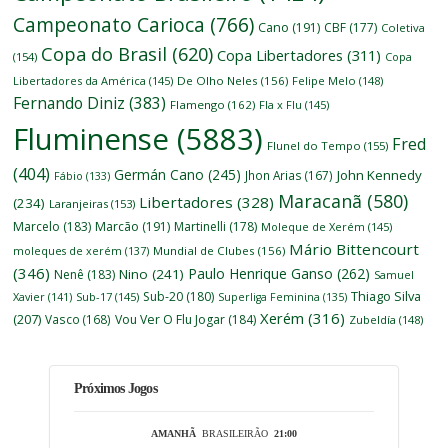
Campeonato Carioca
(766)
Cano
(191)
CBF
(177)
Coletiva
Copa do Brasil
(620)
Copa Libertadores
(311)
(154)
Copa
Libertadores da América
(145)
De Olho Neles
(156)
Felipe Melo
(148)
Fernando Diniz
(383)
Flamengo
(162)
Fla x Flu
(145)
Fluminense
(5883)
Fred
Flunel do Tempo
(155)
(404)
Germán Cano
(245)
John Kennedy
Jhon Arias
(167)
Fábio
(133)
Maracanã
(580)
Libertadores
(328)
(234)
Laranjeiras
(153)
Marcelo
(183)
Marcão
(191)
Martinelli
(178)
Moleque de Xerém
(145)
Mário Bittencourt
moleques de xerém
(137)
Mundial de Clubes
(156)
(346)
Paulo Henrique Ganso
(262)
Nino
(241)
Nenê
(183)
Samuel
Thiago Silva
Sub-20
(180)
Xavier
(141)
Sub-17
(145)
Superliga Feminina
(135)
Xerém
(316)
(207)
Vasco
(168)
Vou Ver O Flu Jogar
(184)
Zubeldía
(148)
Próximos Jogos
AMANHÃ
BRASILEIRÃO
21:00