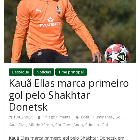
Destaque
Notícias
Time principal
Kauã Elias marca primeiro
gol pelo Shakhtar
Donetsk
,
,
,
13/02/2025
Thiago Pimentel
Ex-flu
Fluminense
Gol
,
,
,
Kaua Elias
Mlk de Xérem
Por Onde Anda
Primeiro Gol
Kauã Elias marca primeiro gol pelo Shakhtar Donetsk em