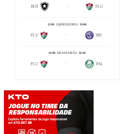
BOT
FLU
11/08
LIBERTADORES
19:00
FLU
IRV
16/08
BRASILEIRÃO
16:30
FLU
PAL