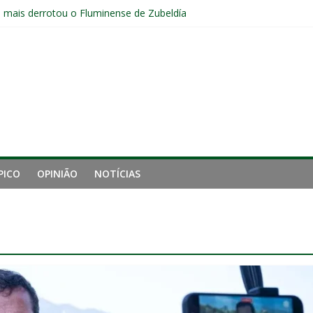
e mais derrotou o Fluminense de Zubeldía
a jejum do Fluminense para seis jogos, a pior sequência desde a cri
manutenção de Zubeldía e o risco de jogar o ano do Flu no lixo
s sem vencer após eliminação para o Vasco
ia do Fluminense não debate saída de Zubeldía após eliminação
PICO
OPINIÃO
NOTÍCIAS