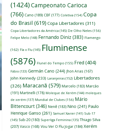
(1424)
Campeonato Carioca
(766)
Copa
Cano
(189)
CBF
(177)
Coletiva
(154)
do Brasil
(619)
Copa Libertadores
(311)
Copa Libertadores da América
(145)
De Olho Neles
(156)
Fernando Diniz
(383)
Felipe Melo
(148)
Flamengo
Fluminense
(162)
Fla x Flu
(145)
(5876)
Fred
(404)
Flunel do Tempo
(155)
Germán Cano
(244)
Jhon Arias
(167)
Fábio
(133)
Libertadores
John Kennedy
(233)
Laranjeiras
(152)
Maracanã
(579)
(326)
Marcelo
(183)
Marcão
(191)
Martinelli
(178)
Moleque de Xerém
(144)
moleques
Mário
de xerém
(137)
Mundial de Clubes
(156)
Bittencourt
(346)
Nino
(241)
Paulo
Nenê
(183)
Henrique Ganso
(261)
Samuel Xavier
(141)
Sub-17
Thiago Silva
Sub-20
(180)
(145)
Superliga Feminina
(135)
Xerém
(207)
Vasco
(168)
Vou Ver O Flu Jogar
(184)