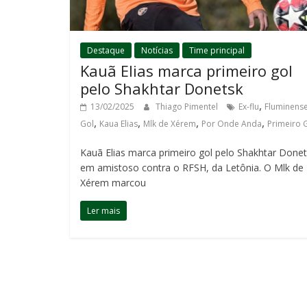
Destaque
Notícias
Time principal
Kauã Elias marca primeiro gol
pelo Shakhtar Donetsk
,
13/02/2025
Thiago Pimentel
Ex-flu
Fluminens
,
,
,
,
Gol
Kaua Elias
Mlk de Xérem
Por Onde Anda
Primeiro 
Kauã Elias marca primeiro gol pelo Shakhtar Done
em amistoso contra o RFSH, da Letônia. O Mlk de
Xérem marcou
Ler mais