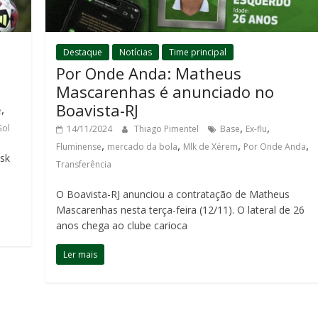
Destaque
Notícias
Time principal
Por Onde Anda: Matheus
Mascarenhas é anunciado no
Boavista-RJ
,
e
,
,
Gol
14/11/2024
Thiago Pimentel
Base
Ex-flu
,
,
,
,
Fluminense
mercado da bola
Mlk de Xérem
Por Onde Anda
tsk
Transferência
O Boavista-RJ anunciou a contratação de Matheus
Mascarenhas nesta terça-feira (12/11). O lateral de 26
anos chega ao clube carioca
Ler mais