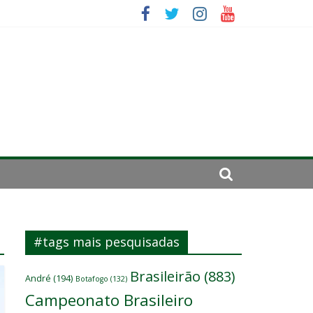
se de 2024
#tags mais pesquisadas
Brasileirão
(883)
André
(194)
Botafogo
(132)
Campeonato Brasileiro