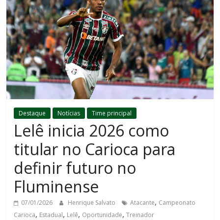
Destaque
Notícias
Time principal
Lelê inicia 2026 como
titular no Carioca para
definir futuro no
Fluminense
,
07/01/2026
Henrique Salvato
Atacante
Campeonato
,
,
,
,
Carioca
Estadual
Lelê
Oportunidade
Treinador