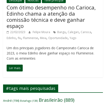
Destaque
Notícias
Time principal
Com ótimo desempenho no Carioca,
Edinho chama a atenção da
comissão técnica e deve ganhar
espaço
,
,
,
22/02/2023
Felipe Moura
Bangu
Calegari
Carioca
,
,
,
,
,
Edinho
flu
Fluminense
Meia
Oportunidade
Yago
Um dos principais jogadores do Campeonato Carioca de
2023, o meia Edinho deve ganhar espaço no Fluminense.
Com as eminentes
Ler mais
#tags mais pesquisadas
Brasileirão
(889)
André
(194)
Botafogo
(138)