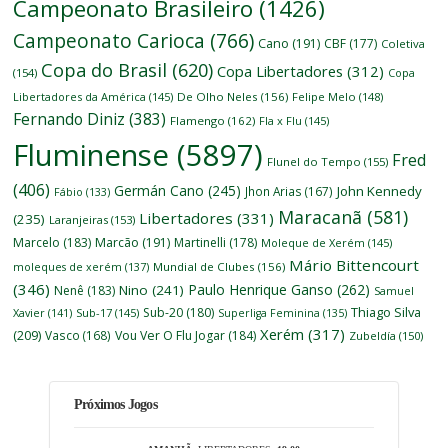
Campeonato Brasileiro
(1426)
Campeonato Carioca
(766)
Cano
(191)
CBF
(177)
Coletiva
Copa do Brasil
(620)
Copa Libertadores
(312)
(154)
Copa
Libertadores da América
(145)
De Olho Neles
(156)
Felipe Melo
(148)
Fernando Diniz
(383)
Flamengo
(162)
Fla x Flu
(145)
Fluminense
(5897)
Fred
Flunel do Tempo
(155)
(406)
Germán Cano
(245)
John Kennedy
Jhon Arias
(167)
Fábio
(133)
Maracanã
(581)
Libertadores
(331)
(235)
Laranjeiras
(153)
Marcelo
(183)
Marcão
(191)
Martinelli
(178)
Moleque de Xerém
(145)
Mário Bittencourt
moleques de xerém
(137)
Mundial de Clubes
(156)
(346)
Paulo Henrique Ganso
(262)
Nino
(241)
Nenê
(183)
Samuel
Thiago Silva
Sub-20
(180)
Xavier
(141)
Sub-17
(145)
Superliga Feminina
(135)
Xerém
(317)
(209)
Vasco
(168)
Vou Ver O Flu Jogar
(184)
Zubeldía
(150)
Próximos Jogos