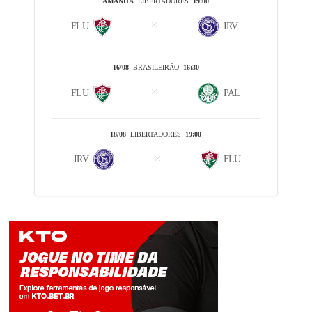
AMANHÃ
LIBERTADORES
19:00
FLU
IRV
16/08
BRASILEIRÃO
16:30
FLU
PAL
18/08
LIBERTADORES
19:00
IRV
FLU