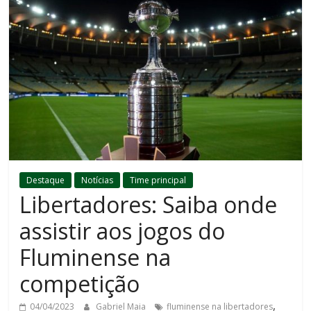
Destaque
Notícias
Time principal
Libertadores: Saiba onde
assistir aos jogos do
Fluminense na
competição
,
04/04/2023
Gabriel Maia
fluminense na libertadores