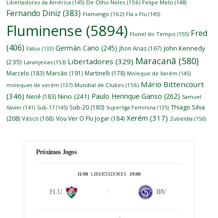
Libertadores da América
(145)
De Olho Neles
(156)
Felipe Melo
(148)
Fernando Diniz
(383)
Flamengo
(162)
Fla x Flu
(145)
Fluminense
(5894)
Fred
Flunel do Tempo
(155)
(406)
Germán Cano
(245)
John Kennedy
Jhon Arias
(167)
Fábio
(133)
Maracanã
(580)
Libertadores
(329)
(235)
Laranjeiras
(153)
Marcelo
(183)
Marcão
(191)
Martinelli
(178)
Moleque de Xerém
(145)
Mário Bittencourt
moleques de xerém
(137)
Mundial de Clubes
(156)
(346)
Paulo Henrique Ganso
(262)
Nino
(241)
Nenê
(183)
Samuel
Thiago Silva
Sub-20
(180)
Xavier
(141)
Sub-17
(145)
Superliga Feminina
(135)
Xerém
(317)
(208)
Vasco
(168)
Vou Ver O Flu Jogar
(184)
Zubeldía
(150)
Próximos Jogos
11/08
LIBERTADORES
19:00
FLU
IRV