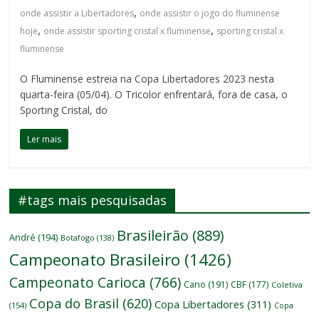
,
onde assistir a Libertadores
onde assistir o jogo do fluminense
,
,
hoje
onde assistir sporting cristal x fluminense
sporting cristal x
fluminense
O Fluminense estreia na Copa Libertadores 2023 nesta
quarta-feira (05/04). O Tricolor enfrentará, fora de casa, o
Sporting Cristal, do
Ler mais
#tags mais pesquisadas
Brasileirão
(889)
André
(194)
Botafogo
(138)
Campeonato Brasileiro
(1426)
Campeonato Carioca
(766)
Cano
(191)
CBF
(177)
Coletiva
Copa do Brasil
(620)
Copa Libertadores
(311)
(154)
Copa