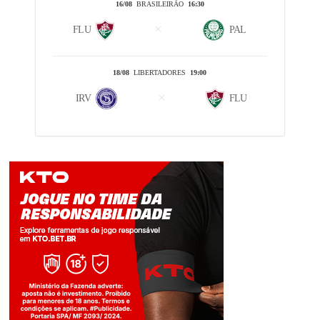
16/08
BRASILEIRÃO
16:30
FLU
PAL
18/08
LIBERTADORES
19:00
IRV
FLU