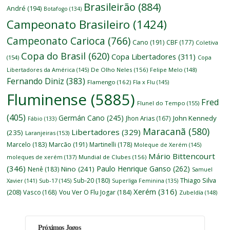
Brasileirão
(884)
André
(194)
Botafogo
(134)
Campeonato Brasileiro
(1424)
Campeonato Carioca
(766)
Cano
(191)
CBF
(177)
Coletiva
Copa do Brasil
(620)
Copa Libertadores
(311)
(154)
Copa
Libertadores da América
(145)
De Olho Neles
(156)
Felipe Melo
(148)
Fernando Diniz
(383)
Flamengo
(162)
Fla x Flu
(145)
Fluminense
(5885)
Fred
Flunel do Tempo
(155)
(405)
Germán Cano
(245)
John Kennedy
Jhon Arias
(167)
Fábio
(133)
Maracanã
(580)
Libertadores
(329)
(235)
Laranjeiras
(153)
Marcelo
(183)
Marcão
(191)
Martinelli
(178)
Moleque de Xerém
(145)
Mário Bittencourt
moleques de xerém
(137)
Mundial de Clubes
(156)
(346)
Paulo Henrique Ganso
(262)
Nino
(241)
Nenê
(183)
Samuel
Thiago Silva
Sub-20
(180)
Xavier
(141)
Sub-17
(145)
Superliga Feminina
(135)
Xerém
(316)
(208)
Vasco
(168)
Vou Ver O Flu Jogar
(184)
Zubeldía
(148)
Próximos Jogos