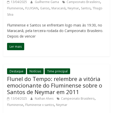
,
13/04/2025
Guilherme Gama
Campeonato Brasileiro
,
,
,
,
,
,
Fluminense
FLUXSAN
Ganso
Maracanã
Neymar
Santos
Thiago
Silva
Fluminense e Santos se enfrentam logo mais às 19:30, no
Maracanã, pela terceira rodada do Campeonato Brasileiro.
Depois de vencer
Ler mais
Destaque
Notícias
Time principal
Flunel do Tempo: relembre a vitória
emocionante do Fluminense sobre o
Santos de Neymar em 2011
,
13/04/2025
Nathan Alves
Campeonato Brasileiro
,
,
Fluminense
Fluminense x santos
Neymar