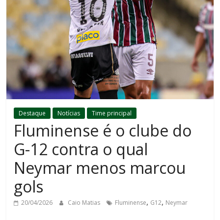
Destaque
Notícias
Time principal
Fluminense é o clube do
G-12 contra o qual
Neymar menos marcou
gols
,
,
20/04/2026
Caio Matias
Fluminense
G12
Neymar