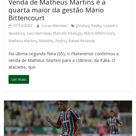
Venda de Matheus Martins é a
quarta maior da gestão Mário
Bittencourt
,
,
07/12/2022
Lucas Meireles
Jônatas
Kayky
Leandro
,
,
,
,
Spadacio
Luiz Henrique
Marcelo Pitaluga
Mário Bittencourt
,
,
,
Matheus Martins
Metinho
Pedro
Rafael Resende
Na última segunda-feira (05), o Fluminense confirmou a
venda de Matheus Martins para a Udinese, da Itália. O
atacante, que
Ler mais