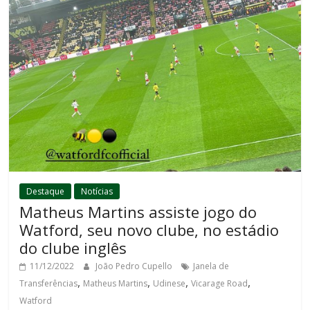
Destaque
Notícias
Matheus Martins assiste jogo do
Watford, seu novo clube, no estádio
do clube inglês
11/12/2022
João Pedro Cupello
Janela de
,
,
,
,
Transferências
Matheus Martins
Udinese
Vicarage Road
Watford