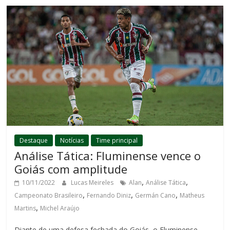
Destaque
Notícias
Time principal
Análise Tática: Fluminense vence o
Goiás com amplitude
,
,
10/11/2022
Lucas Meireles
Alan
Análise Tática
,
,
,
Campeonato Brasileiro
Fernando Diniz
Germán Cano
Matheus
,
Martins
Michel Araújo
Diante de uma defesa fechada do Goiás, o Fluminense