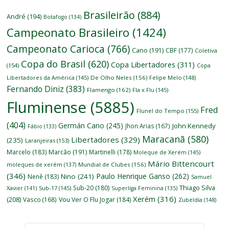
Brasileirão
(884)
André
(194)
Botafogo
(134)
Campeonato Brasileiro
(1424)
Campeonato Carioca
(766)
Cano
(191)
CBF
(177)
Coletiva
Copa do Brasil
(620)
Copa Libertadores
(311)
(154)
Copa
Libertadores da América
(145)
De Olho Neles
(156)
Felipe Melo
(148)
Fernando Diniz
(383)
Flamengo
(162)
Fla x Flu
(145)
Fluminense
(5885)
Fred
Flunel do Tempo
(155)
(404)
Germán Cano
(245)
John Kennedy
Jhon Arias
(167)
Fábio
(133)
Maracanã
(580)
Libertadores
(329)
(235)
Laranjeiras
(153)
Marcelo
(183)
Marcão
(191)
Martinelli
(178)
Moleque de Xerém
(145)
Mário Bittencourt
moleques de xerém
(137)
Mundial de Clubes
(156)
(346)
Paulo Henrique Ganso
(262)
Nino
(241)
Nenê
(183)
Samuel
Thiago Silva
Sub-20
(180)
Xavier
(141)
Sub-17
(145)
Superliga Feminina
(135)
Xerém
(316)
(208)
Vasco
(168)
Vou Ver O Flu Jogar
(184)
Zubeldía
(148)