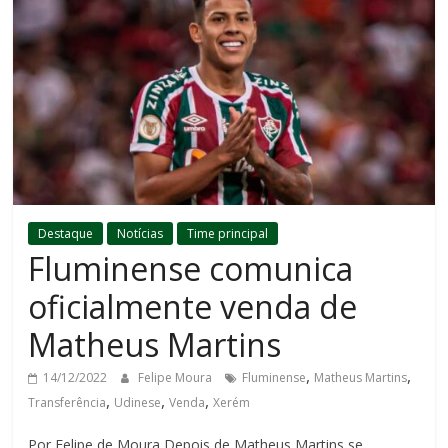
Destaque
Notícias
Time principal
Fluminense comunica
oficialmente venda de
Matheus Martins
,
,
14/12/2022
Felipe Moura
Fluminense
Matheus Martins
,
,
,
Transferência
Udinese
Venda
Xerém
Por Felipe de Moura Depois de Matheus Martins se