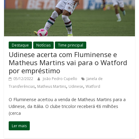
Destaque
Notícias
Time principal
Udinese acerta com Fluminense e
Matheus Martins vai para o Watford
por empréstimo
05/12/2022
João Pedro Cupello
Janela de
,
,
,
Transferências
Matheus Martins
Udinese
Watford
O Fluminense acertou a venda de Matheus Martins para a
Udinese, da Itália. O clube tricolor receberá €6 milhões
(cerca
Ler mais