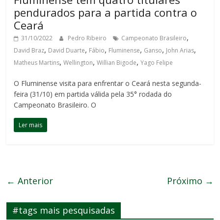
pendurados para a partida contra o
Ceará
,
31/10/2022
Pedro Ribeiro
Campeonato Brasileiro
,
,
,
,
,
,
David Braz
David Duarte
Fábio
Fluminense
Ganso
John Arias
,
,
,
Matheus Martins
Wellington
Willian Bigode
Yago Felipe
O Fluminense visita para enfrentar o Ceará nesta segunda-
feira (31/10) em partida válida pela 35° rodada do
Campeonato Brasileiro. O
Ler mais
← Anterior
Próximo →
#tags mais pesquisadas