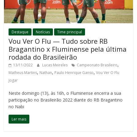
Destaque
Notícias
Time principal
Vou Ver O Flu — Tudo sobre RB
Bragantino x Fluminense pela última
rodada do Brasileirão
,
13/11/2022
Lucas Meireles
Campeonato Brasileiro
,
,
,
Matheus Martins
Nathan
Paulo Henrique Ganso
Vou Ver O Flu
Jogar
Neste domingo (13), às 16h, o Fluminense encerra a sua
participação no Brasileirão 2022 diante do RB Bragantino
no Nabi
Ler mais