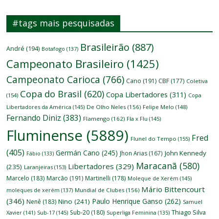
#tags mais pesquisadas
Brasileirão
(887)
André
(194)
Botafogo
(137)
Campeonato Brasileiro
(1425)
Campeonato Carioca
(766)
Cano
(191)
CBF
(177)
Coletiva
Copa do Brasil
(620)
Copa Libertadores
(311)
(154)
Copa
Libertadores da América
(145)
De Olho Neles
(156)
Felipe Melo
(148)
Fernando Diniz
(383)
Flamengo
(162)
Fla x Flu
(145)
Fluminense
(5889)
Fred
Flunel do Tempo
(155)
(405)
Germán Cano
(245)
John Kennedy
Jhon Arias
(167)
Fábio
(133)
Maracanã
(580)
Libertadores
(329)
(235)
Laranjeiras
(153)
Marcelo
(183)
Marcão
(191)
Martinelli
(178)
Moleque de Xerém
(145)
Mário Bittencourt
moleques de xerém
(137)
Mundial de Clubes
(156)
(346)
Paulo Henrique Ganso
(262)
Nino
(241)
Nenê
(183)
Samuel
Thiago Silva
Sub-20
(180)
Xavier
(141)
Sub-17
(145)
Superliga Feminina
(135)