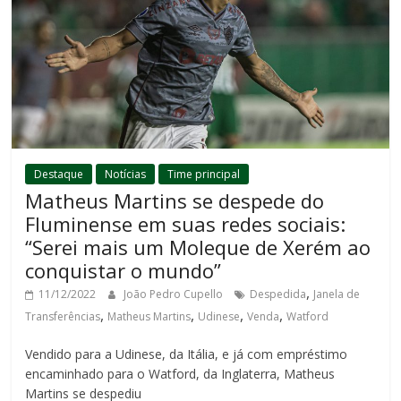
Destaque
Notícias
Time principal
Matheus Martins se despede do
Fluminense em suas redes sociais:
“Serei mais um Moleque de Xerém ao
conquistar o mundo”
,
11/12/2022
João Pedro Cupello
Despedida
Janela de
,
,
,
,
Transferências
Matheus Martins
Udinese
Venda
Watford
Vendido para a Udinese, da Itália, e já com empréstimo
encaminhado para o Watford, da Inglaterra, Matheus
Martins se despediu