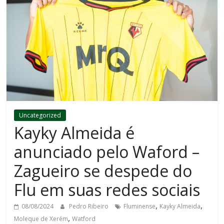
Uncategorized
Kayky Almeida é
anunciado pelo Waford –
Zagueiro se despede do
Flu em suas redes sociais
,
,
08/08/2024
Pedro Ribeiro
Fluminense
Kayky Almeida
,
Moleque de Xerém
Watford