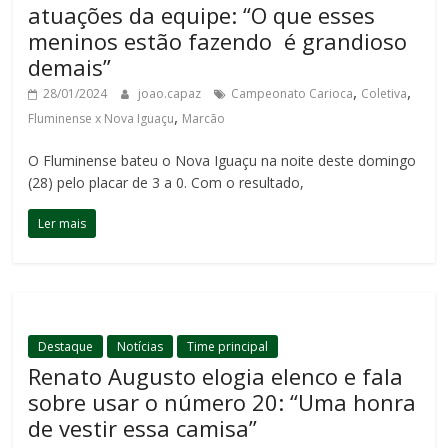
atuações da equipe: “O que esses
meninos estão fazendo é grandioso
demais”
,
,
28/01/2024
joao.capaz
Campeonato Carioca
Coletiva
,
Fluminense x Nova Iguaçu
Marcão
O Fluminense bateu o Nova Iguaçu na noite deste domingo
(28) pelo placar de 3 a 0. Com o resultado,
Ler mais
Destaque
Notícias
Time principal
Renato Augusto elogia elenco e fala
sobre usar o número 20: “Uma honra
de vestir essa camisa”