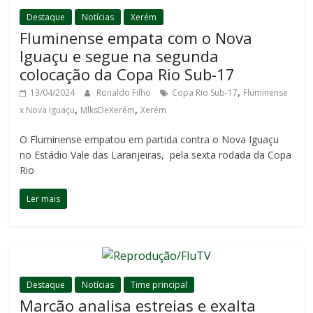
Destaque
Notícias
Xerém
Fluminense empata com o Nova
Iguaçu e segue na segunda
colocação da Copa Rio Sub-17
,
13/04/2024
Ronaldo Filho
Copa Rio Sub-17
Fluminense
,
,
x Nova Iguaçu
MlksDeXerém
Xerém
O Fluminense empatou em partida contra o Nova Iguaçu
no Estádio Vale das Laranjeiras, pela sexta rodada da Copa
Rio
Ler mais
Destaque
Notícias
Time principal
Marcão analisa estreias e exalta