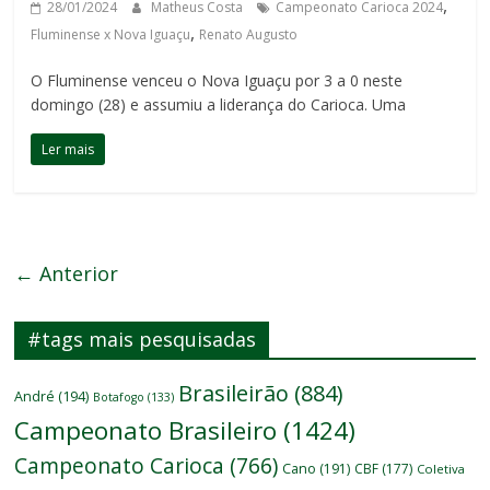
,
28/01/2024
Matheus Costa
Campeonato Carioca 2024
,
Fluminense x Nova Iguaçu
Renato Augusto
O Fluminense venceu o Nova Iguaçu por 3 a 0 neste
domingo (28) e assumiu a liderança do Carioca. Uma
Ler mais
← Anterior
#tags mais pesquisadas
Brasileirão
(884)
André
(194)
Botafogo
(133)
Campeonato Brasileiro
(1424)
Campeonato Carioca
(766)
Cano
(191)
CBF
(177)
Coletiva