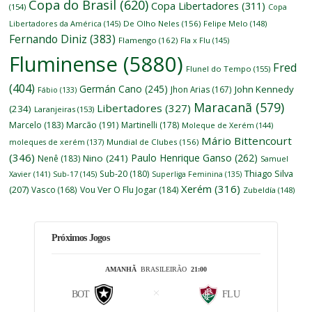
Copa do Brasil
(620)
Copa Libertadores
(311)
(154)
Copa
Libertadores da América
(145)
De Olho Neles
(156)
Felipe Melo
(148)
Fernando Diniz
(383)
Flamengo
(162)
Fla x Flu
(145)
Fluminense
(5880)
Fred
Flunel do Tempo
(155)
(404)
Germán Cano
(245)
John Kennedy
Jhon Arias
(167)
Fábio
(133)
Maracanã
(579)
Libertadores
(327)
(234)
Laranjeiras
(153)
Marcelo
(183)
Marcão
(191)
Martinelli
(178)
Moleque de Xerém
(144)
Mário Bittencourt
moleques de xerém
(137)
Mundial de Clubes
(156)
(346)
Paulo Henrique Ganso
(262)
Nino
(241)
Nenê
(183)
Samuel
Thiago Silva
Sub-20
(180)
Xavier
(141)
Sub-17
(145)
Superliga Feminina
(135)
Xerém
(316)
(207)
Vasco
(168)
Vou Ver O Flu Jogar
(184)
Zubeldía
(148)
Próximos Jogos
AMANHÃ
BRASILEIRÃO
21:00
BOT
FLU