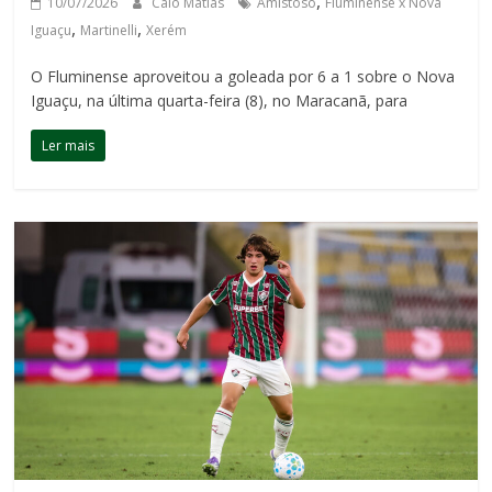
,
10/07/2026
Caio Matias
Amistoso
Fluminense x Nova
,
,
Iguaçu
Martinelli
Xerém
O Fluminense aproveitou a goleada por 6 a 1 sobre o Nova
Iguaçu, na última quarta-feira (8), no Maracanã, para
Ler mais