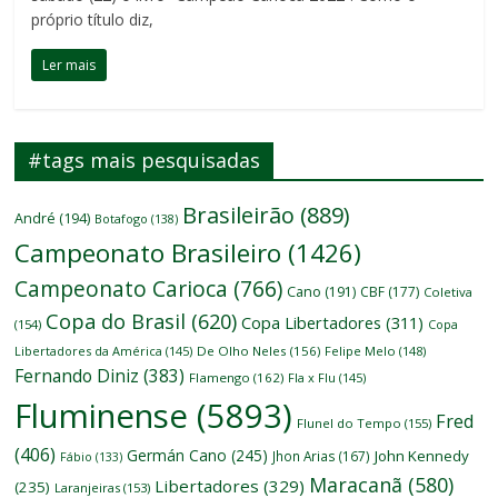
próprio título diz,
Ler mais
#tags mais pesquisadas
Brasileirão
(889)
André
(194)
Botafogo
(138)
Campeonato Brasileiro
(1426)
Campeonato Carioca
(766)
Cano
(191)
CBF
(177)
Coletiva
Copa do Brasil
(620)
Copa Libertadores
(311)
(154)
Copa
Libertadores da América
(145)
De Olho Neles
(156)
Felipe Melo
(148)
Fernando Diniz
(383)
Flamengo
(162)
Fla x Flu
(145)
Fluminense
(5893)
Fred
Flunel do Tempo
(155)
(406)
Germán Cano
(245)
John Kennedy
Jhon Arias
(167)
Fábio
(133)
Maracanã
(580)
Libertadores
(329)
(235)
Laranjeiras
(153)