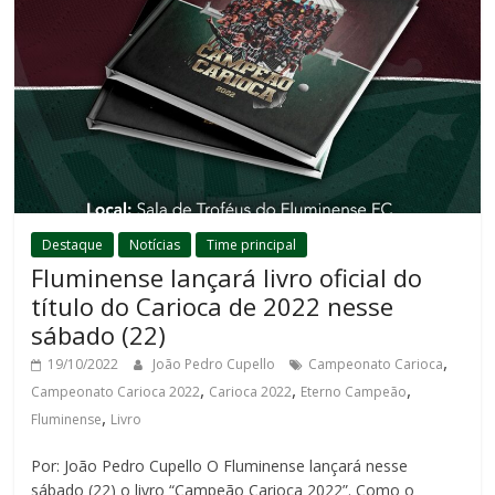
Destaque
Notícias
Time principal
Fluminense lançará livro oficial do
título do Carioca de 2022 nesse
sábado (22)
,
19/10/2022
João Pedro Cupello
Campeonato Carioca
,
,
,
Campeonato Carioca 2022
Carioca 2022
Eterno Campeão
,
Fluminense
Livro
Por: João Pedro Cupello O Fluminense lançará nesse
sábado (22) o livro “Campeão Carioca 2022”. Como o