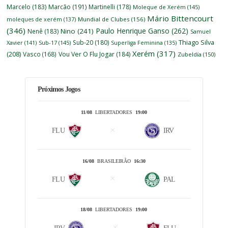
Marcelo
(183)
Marcão
(191)
Martinelli
(178)
Moleque de Xerém
(145)
Mário Bittencourt
moleques de xerém
(137)
Mundial de Clubes
(156)
(346)
Paulo Henrique Ganso
(262)
Nino
(241)
Nenê
(183)
Samuel
Thiago Silva
Sub-20
(180)
Xavier
(141)
Sub-17
(145)
Superliga Feminina
(135)
Xerém
(317)
(208)
Vasco
(168)
Vou Ver O Flu Jogar
(184)
Zubeldía
(150)
Próximos Jogos
11/08
LIBERTADORES
19:00
FLU
IRV
16/08
BRASILEIRÃO
16:30
FLU
PAL
18/08
LIBERTADORES
19:00