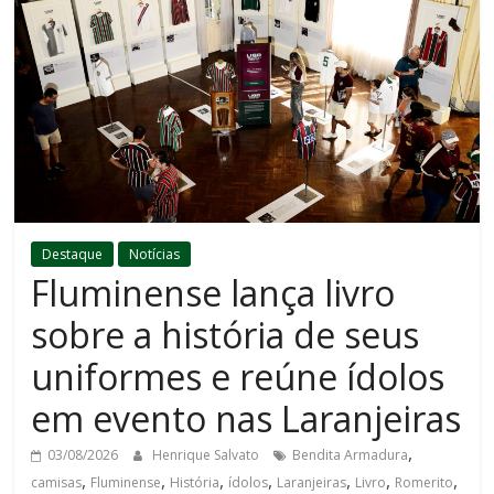
Destaque
Notícias
Fluminense lança livro
sobre a história de seus
uniformes e reúne ídolos
em evento nas Laranjeiras
,
03/08/2026
Henrique Salvato
Bendita Armadura
,
,
,
,
,
,
,
camisas
Fluminense
História
ídolos
Laranjeiras
Livro
Romerito