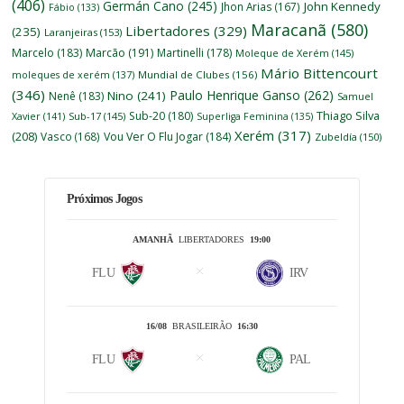
(406)
Germán Cano
(245)
John Kennedy
Jhon Arias
(167)
Fábio
(133)
Maracanã
(580)
Libertadores
(329)
(235)
Laranjeiras
(153)
Marcelo
(183)
Marcão
(191)
Martinelli
(178)
Moleque de Xerém
(145)
Mário Bittencourt
moleques de xerém
(137)
Mundial de Clubes
(156)
(346)
Paulo Henrique Ganso
(262)
Nino
(241)
Nenê
(183)
Samuel
Thiago Silva
Sub-20
(180)
Xavier
(141)
Sub-17
(145)
Superliga Feminina
(135)
Xerém
(317)
(208)
Vasco
(168)
Vou Ver O Flu Jogar
(184)
Zubeldía
(150)
Próximos Jogos
AMANHÃ
LIBERTADORES
19:00
FLU
IRV
16/08
BRASILEIRÃO
16:30
FLU
PAL