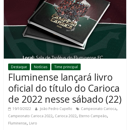
Destaque
Notícias
Time principal
Fluminense lançará livro
oficial do título do Carioca
de 2022 nesse sábado (22)
,
19/10/2022
João Pedro Cupello
Campeonato Carioca
,
,
,
Campeonato Carioca 2022
Carioca 2022
Eterno Campeão
,
Fluminense
Livro