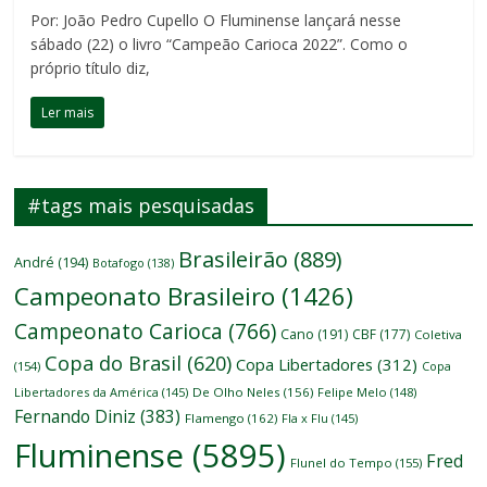
Por: João Pedro Cupello O Fluminense lançará nesse
sábado (22) o livro “Campeão Carioca 2022”. Como o
próprio título diz,
Ler mais
#tags mais pesquisadas
Brasileirão
(889)
André
(194)
Botafogo
(138)
Campeonato Brasileiro
(1426)
Campeonato Carioca
(766)
Cano
(191)
CBF
(177)
Coletiva
Copa do Brasil
(620)
Copa Libertadores
(312)
(154)
Copa
Libertadores da América
(145)
De Olho Neles
(156)
Felipe Melo
(148)
Fernando Diniz
(383)
Flamengo
(162)
Fla x Flu
(145)
Fluminense
(5895)
Fred
Flunel do Tempo
(155)