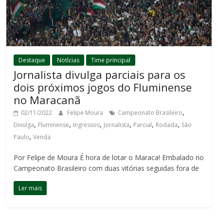
Destaque
Notícias
Time principal
Jornalista divulga parciais para os
dois próximos jogos do Fluminense
no Maracanã
,
02/11/2022
Felipe Moura
Campeonato Brasileiro
,
,
,
,
,
,
Divulga
Fluminense
Ingressos
Jornalista
Parcial
Rodada
São
,
Paulo
Venda
Por Felipe de Moura É hora de lotar o Maraca! Embalado no
Campeonato Brasileiro com duas vitórias seguidas fora de
Ler mais