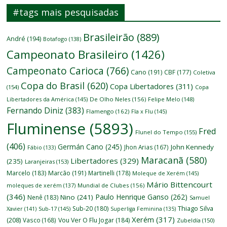
#tags mais pesquisadas
Brasileirão
(889)
André
(194)
Botafogo
(138)
Campeonato Brasileiro
(1426)
Campeonato Carioca
(766)
Cano
(191)
CBF
(177)
Coletiva
Copa do Brasil
(620)
Copa Libertadores
(311)
(154)
Copa
Libertadores da América
(145)
De Olho Neles
(156)
Felipe Melo
(148)
Fernando Diniz
(383)
Flamengo
(162)
Fla x Flu
(145)
Fluminense
(5893)
Fred
Flunel do Tempo
(155)
(406)
Germán Cano
(245)
John Kennedy
Jhon Arias
(167)
Fábio
(133)
Maracanã
(580)
Libertadores
(329)
(235)
Laranjeiras
(153)
Marcelo
(183)
Marcão
(191)
Martinelli
(178)
Moleque de Xerém
(145)
Mário Bittencourt
moleques de xerém
(137)
Mundial de Clubes
(156)
(346)
Paulo Henrique Ganso
(262)
Nino
(241)
Nenê
(183)
Samuel
Thiago Silva
Sub-20
(180)
Xavier
(141)
Sub-17
(145)
Superliga Feminina
(135)
Xerém
(317)
(208)
Vasco
(168)
Vou Ver O Flu Jogar
(184)
Zubeldía
(150)