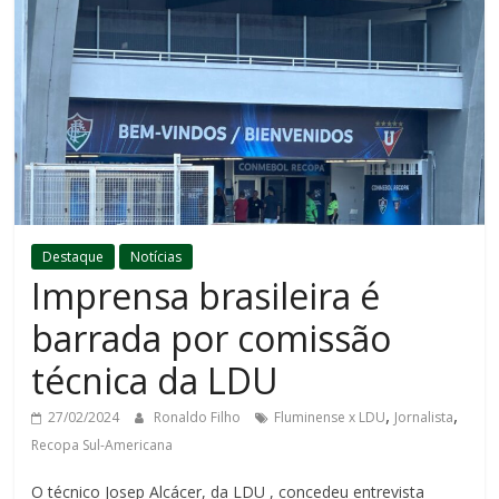
Destaque
Notícias
Imprensa brasileira é
barrada por comissão
técnica da LDU
,
,
27/02/2024
Ronaldo Filho
Fluminense x LDU
Jornalista
Recopa Sul-Americana
O técnico Josep Alcácer, da LDU , concedeu entrevista