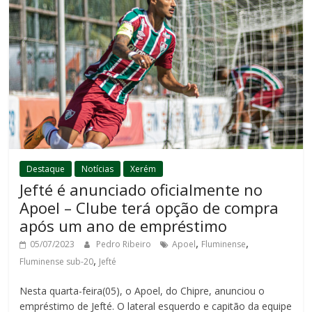
Destaque
Notícias
Xerém
Jefté é anunciado oficialmente no
Apoel – Clube terá opção de compra
após um ano de empréstimo
,
,
05/07/2023
Pedro Ribeiro
Apoel
Fluminense
,
Fluminense sub-20
Jefté
Nesta quarta-feira(05), o Apoel, do Chipre, anunciou o
empréstimo de Jefté. O lateral esquerdo e capitão da equipe