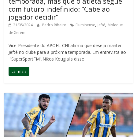
temporada, mas que o atleta segue
com futuro indefinido: “Cabe ao
jogador decidir”
,
,
21/05/2024
Pedro Ribeiro
Fluminense
Jefté
Moleque
de Xerém
Vice-Presidente do APOEL-CHI afirma que deseja manter
Jefté no clube para a próxima temporada. Em entrevista ao
“SuperSportFM”,Nikos Kougialis disse
Ler mais