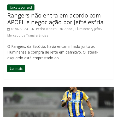
Uncategorized
Rangers não entra em acordo com
APOEL e negociação por Jefté esfria
,
,
,
01/02/2024
Pedro Ribeiro
Apoel
Fluminense
Jefté
Mercado de Transferências
O Rangers, da Escócia, havia encaminhado junto ao
Fluminense a compra de Jefté em definitivo. O lateral-
esquerdo está emprestado ao
Ler mais