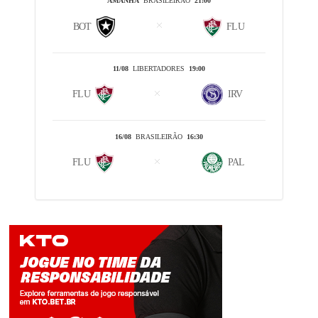
AMANHÃ
BRASILEIRÃO
21:00
BOT
FLU
11/08
LIBERTADORES
19:00
FLU
IRV
16/08
BRASILEIRÃO
16:30
FLU
PAL