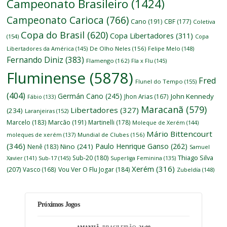
Campeonato Brasileiro
(1424)
Campeonato Carioca
(766)
Cano
(191)
CBF
(177)
Coletiva
Copa do Brasil
(620)
Copa Libertadores
(311)
(154)
Copa
Libertadores da América
(145)
De Olho Neles
(156)
Felipe Melo
(148)
Fernando Diniz
(383)
Flamengo
(162)
Fla x Flu
(145)
Fluminense
(5878)
Fred
Flunel do Tempo
(155)
(404)
Germán Cano
(245)
John Kennedy
Jhon Arias
(167)
Fábio
(133)
Maracanã
(579)
Libertadores
(327)
(234)
Laranjeiras
(152)
Marcelo
(183)
Marcão
(191)
Martinelli
(178)
Moleque de Xerém
(144)
Mário Bittencourt
moleques de xerém
(137)
Mundial de Clubes
(156)
(346)
Paulo Henrique Ganso
(262)
Nino
(241)
Nenê
(183)
Samuel
Thiago Silva
Sub-20
(180)
Xavier
(141)
Sub-17
(145)
Superliga Feminina
(135)
Xerém
(316)
(207)
Vasco
(168)
Vou Ver O Flu Jogar
(184)
Zubeldía
(148)
Próximos Jogos