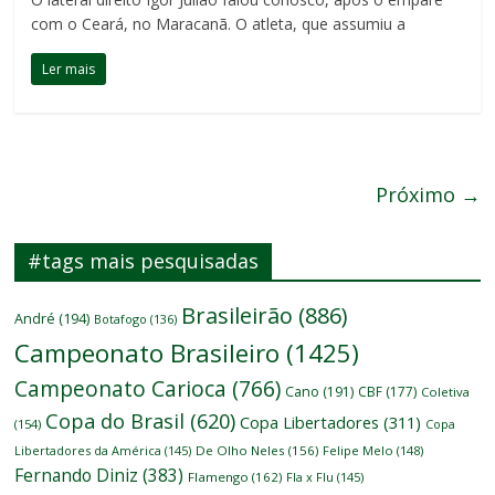
com o Ceará, no Maracanã. O atleta, que assumiu a
Ler mais
Próximo →
#tags mais pesquisadas
Brasileirão
(886)
André
(194)
Botafogo
(136)
Campeonato Brasileiro
(1425)
Campeonato Carioca
(766)
Cano
(191)
CBF
(177)
Coletiva
Copa do Brasil
(620)
Copa Libertadores
(311)
(154)
Copa
Libertadores da América
(145)
De Olho Neles
(156)
Felipe Melo
(148)
Fernando Diniz
(383)
Flamengo
(162)
Fla x Flu
(145)