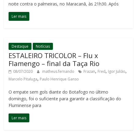
noite contra o palmeiras, no Maracanã, às 21h30. Após
Ler mais
Destaque
Notícias
ESTALEIRO TRICOLOR – Flu x
Flamengo – final da Taça Rio
,
,
,
08/07/2020
matheus.fernando
Frazan
Fred
Igor Julião
,
Marcelo Pitaluga
Paulo Henrique Ganso
O empate sem gols diante do Botafogo no último
domingo, foi o suficiente para garantir a classificação do
Fluminense para
Ler mais