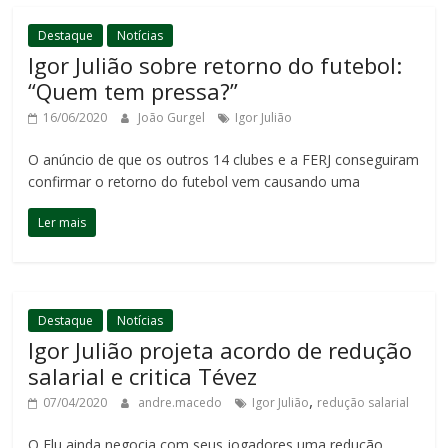
Destaque
Notícias
Igor Julião sobre retorno do futebol:
“Quem tem pressa?”
16/06/2020
João Gurgel
Igor Julião
O anúncio de que os outros 14 clubes e a FERJ conseguiram
confirmar o retorno do futebol vem causando uma
Ler mais
Destaque
Notícias
Igor Julião projeta acordo de redução
salarial e critica Tévez
,
07/04/2020
andre.macedo
Igor Julião
redução salarial
O Flu ainda negocia com seus jogadores uma redução