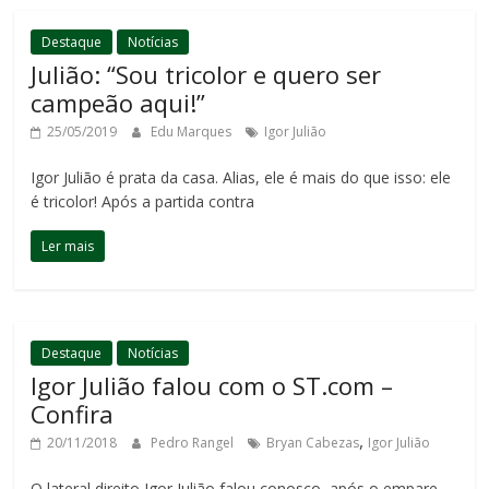
Destaque
Notícias
Julião: “Sou tricolor e quero ser
campeão aqui!”
25/05/2019
Edu Marques
Igor Julião
Igor Julião é prata da casa. Alias, ele é mais do que isso: ele
é tricolor! Após a partida contra
Ler mais
Destaque
Notícias
Igor Julião falou com o ST.com –
Confira
,
20/11/2018
Pedro Rangel
Bryan Cabezas
Igor Julião
O lateral direito Igor Julião falou conosco, após o empare