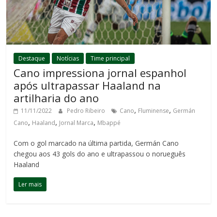
Destaque
Notícias
Time principal
Cano impressiona jornal espanhol
após ultrapassar Haaland na
artilharia do ano
,
,
11/11/2022
Pedro Ribeiro
Cano
Fluminense
Germán
,
,
,
Cano
Haaland
Jornal Marca
Mbappé
Com o gol marcado na última partida, Germán Cano
chegou aos 43 gols do ano e ultrapassou o norueguês
Haaland
Ler mais