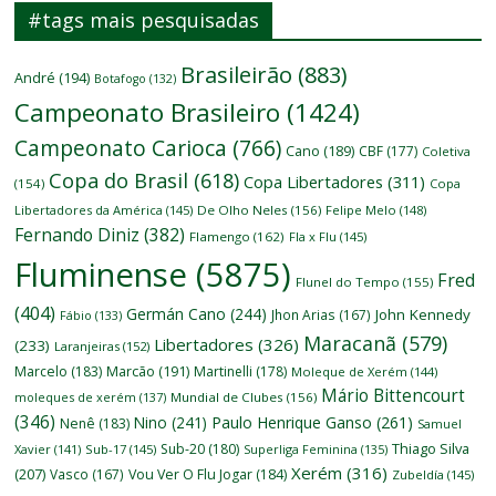
#tags mais pesquisadas
Brasileirão
(883)
André
(194)
Botafogo
(132)
Campeonato Brasileiro
(1424)
Campeonato Carioca
(766)
Cano
(189)
CBF
(177)
Coletiva
Copa do Brasil
(618)
Copa Libertadores
(311)
(154)
Copa
Libertadores da América
(145)
De Olho Neles
(156)
Felipe Melo
(148)
Fernando Diniz
(382)
Flamengo
(162)
Fla x Flu
(145)
Fluminense
(5875)
Fred
Flunel do Tempo
(155)
(404)
Germán Cano
(244)
John Kennedy
Jhon Arias
(167)
Fábio
(133)
Maracanã
(579)
Libertadores
(326)
(233)
Laranjeiras
(152)
Marcelo
(183)
Marcão
(191)
Martinelli
(178)
Moleque de Xerém
(144)
Mário Bittencourt
moleques de xerém
(137)
Mundial de Clubes
(156)
(346)
Nino
(241)
Paulo Henrique Ganso
(261)
Nenê
(183)
Samuel
Thiago Silva
Sub-20
(180)
Xavier
(141)
Sub-17
(145)
Superliga Feminina
(135)
Xerém
(316)
(207)
Vasco
(167)
Vou Ver O Flu Jogar
(184)
Zubeldía
(145)