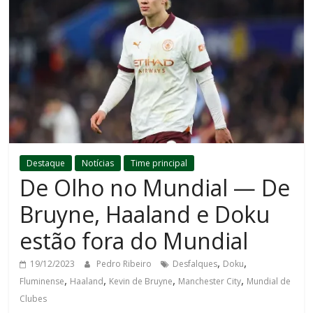
Destaque
Notícias
Time principal
De Olho no Mundial — De
Bruyne, Haaland e Doku
estão fora do Mundial
,
,
19/12/2023
Pedro Ribeiro
Desfalques
Doku
,
,
,
,
Fluminense
Haaland
Kevin de Bruyne
Manchester City
Mundial de
Clubes