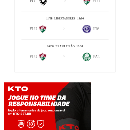
BOT
FLU
11/08
LIBERTADORES
19:00
FLU
IRV
16/08
BRASILEIRÃO
16:30
FLU
PAL