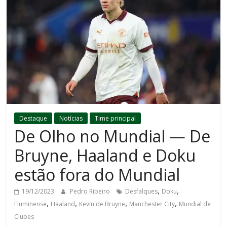
Destaque
Notícias
Time principal
De Olho no Mundial — De
Bruyne, Haaland e Doku
estão fora do Mundial
,
,
19/12/2023
Pedro Ribeiro
Desfalques
Doku
,
,
,
,
Fluminense
Haaland
Kevin de Bruyne
Manchester City
Mundial de
Clubes