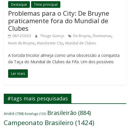
Destaque
Time principal
Problemas para o City: De Bruyne
praticamente fora do Mundial de
Clubes
,
,
08/12/2023
Thiago Guerço
De Bruyne
Fluminense
,
,
Kevin de Bruyne
Manchester City
Mundial de Clubes
A torcida tricolor almeja como uma obscessão a conquista
da Taça do Mundial de Clubes da Fifa. Um dos possíveis
Ler mais
#tags mais pesquisadas
Brasileirão
(884)
André
(194)
Botafogo
(133)
Campeonato Brasileiro
(1424)