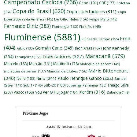
Campeonato Carioca
(766)
Cano
(191)
CBF
(177)
Coletiva
Copa do Brasil
(620)
Copa Libertadores
(311)
(154)
Copa
Libertadores da América
(145)
De Olho Neles
(156)
Felipe Melo
(148)
Fernando Diniz
(383)
Flamengo
(162)
Fla x Flu
(145)
Fluminense
(5881)
Fred
Flunel do Tempo
(155)
(404)
Germán Cano
(245)
John Kennedy
Jhon Arias
(167)
Fábio
(133)
Maracanã
(579)
Libertadores
(327)
(234)
Laranjeiras
(153)
Marcelo
(183)
Marcão
(191)
Martinelli
(178)
Moleque de Xerém
(145)
Mário Bittencourt
moleques de xerém
(137)
Mundial de Clubes
(156)
(346)
Paulo Henrique Ganso
(262)
Nino
(241)
Nenê
(183)
Samuel
Thiago Silva
Sub-20
(180)
Xavier
(141)
Sub-17
(145)
Superliga Feminina
(135)
Xerém
(316)
(207)
Vasco
(168)
Vou Ver O Flu Jogar
(184)
Zubeldía
(148)
Próximos Jogos
AMANHÃ
BRASILEIRÃO
21:00