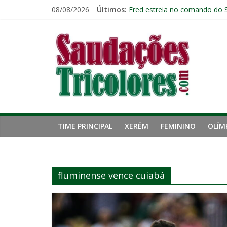
Pular
08/08/2026
Últimos:
Fred estreia no comando do 
para
De Olho Neles: Botafogo cheg
o
Saudações
Botafogo x Fluminense: escala
conteúdo
Retrospecto não ajuda: Flumi
Cria de Xerém, zagueiro do Fl
Tricolores
TIME PRINCIPAL
XERÉM
FEMININO
OLÍM
fluminense vence cuiabá