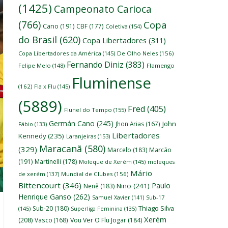
(1425)
Campeonato Carioca
(766)
Copa
Cano
(191)
CBF
(177)
Coletiva
(154)
do Brasil
(620)
Copa Libertadores
(311)
Copa Libertadores da América
(145)
De Olho Neles
(156)
Fernando Diniz
(383)
Felipe Melo
(148)
Flamengo
Fluminense
(162)
Fla x Flu
(145)
(5889)
Fred
(405)
Flunel do Tempo
(155)
Germán Cano
(245)
John
Jhon Arias
(167)
Fábio
(133)
Libertadores
Kennedy
(235)
Laranjeiras
(153)
Maracanã
(580)
(329)
Marcelo
(183)
Marcão
(191)
Martinelli
(178)
Moleque de Xerém
(145)
moleques
Mário
de xerém
(137)
Mundial de Clubes
(156)
Bittencourt
(346)
Paulo
Nino
(241)
Nenê
(183)
Henrique Ganso
(262)
Samuel Xavier
(141)
Sub-17
Thiago Silva
Sub-20
(180)
(145)
Superliga Feminina
(135)
Xerém
(208)
Vasco
(168)
Vou Ver O Flu Jogar
(184)