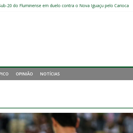
Sub-20 do Fluminense em duelo contra o Nova Iguaçu pelo Carioca
a invicto ao clássico após retomada do Brasileirão
ção provável, arbitragem e onde assistir
nense tem aproveitamento inferior a 42% contra o Botafogo como vi
uminense estreia no time principal do New York City
PICO
OPINIÃO
NOTÍCIAS