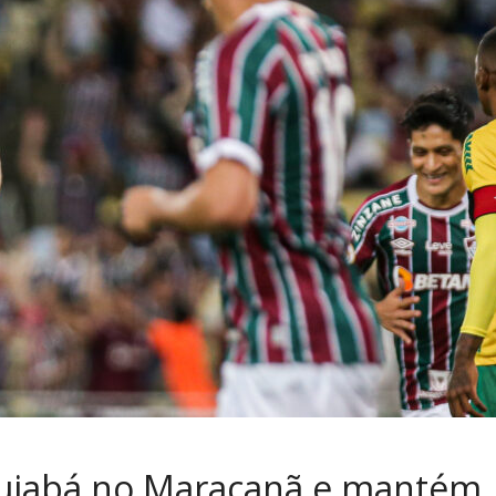
Cuiabá no Maracanã e mantém