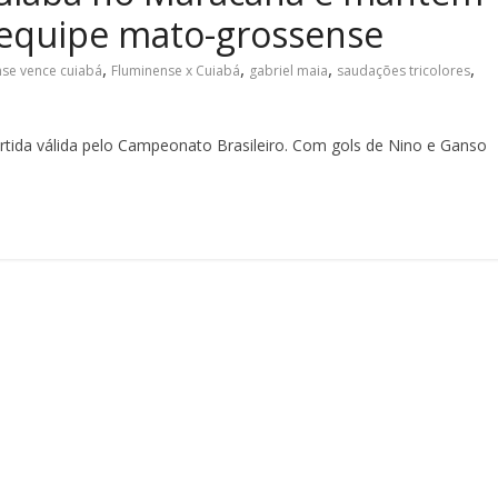
 equipe mato-grossense
,
,
,
,
nse vence cuiabá
Fluminense x Cuiabá
gabriel maia
saudações tricolores
tida válida pelo Campeonato Brasileiro. Com gols de Nino e Ganso