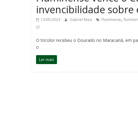
invencibilidade sobre
,
13/05/2023
Gabriel Maia
Fluminense
flumine
ST
O tricolor recebeu o Dourado no Maracanã, em par
o
Ler mais