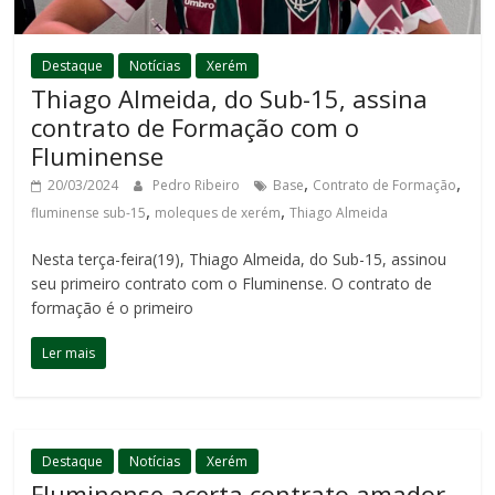
Destaque
Notícias
Xerém
Thiago Almeida, do Sub-15, assina
contrato de Formação com o
Fluminense
,
,
20/03/2024
Pedro Ribeiro
Base
Contrato de Formação
,
,
fluminense sub-15
moleques de xerém
Thiago Almeida
Nesta terça-feira(19), Thiago Almeida, do Sub-15, assinou
seu primeiro contrato com o Fluminense. O contrato de
formação é o primeiro
Ler mais
Destaque
Notícias
Xerém
Fluminense acerta contrato amador