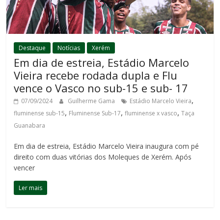
Destaque
Notícias
Xerém
Em dia de estreia, Estádio Marcelo
Vieira recebe rodada dupla e Flu
vence o Vasco no sub-15 e sub- 17
,
07/09/2024
Guilherme Gama
Estádio Marcelo Vieira
,
,
,
fluminense sub-15
Fluminense Sub-17
fluminense x vasco
Taça
Guanabara
Em dia de estreia, Estádio Marcelo Vieira inaugura com pé
direito com duas vitórias dos Moleques de Xerém. Após
vencer
Ler mais