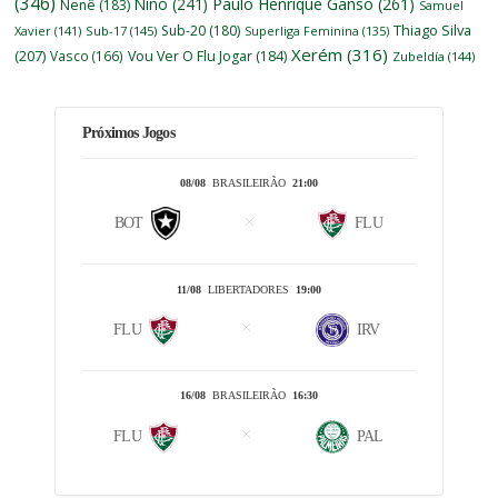
(346)
Nino
(241)
Paulo Henrique Ganso
(261)
Nenê
(183)
Samuel
Thiago Silva
Sub-20
(180)
Xavier
(141)
Sub-17
(145)
Superliga Feminina
(135)
Xerém
(316)
(207)
Vasco
(166)
Vou Ver O Flu Jogar
(184)
Zubeldía
(144)
Próximos Jogos
08/08
BRASILEIRÃO
21:00
BOT
FLU
11/08
LIBERTADORES
19:00
FLU
IRV
16/08
BRASILEIRÃO
16:30
FLU
PAL