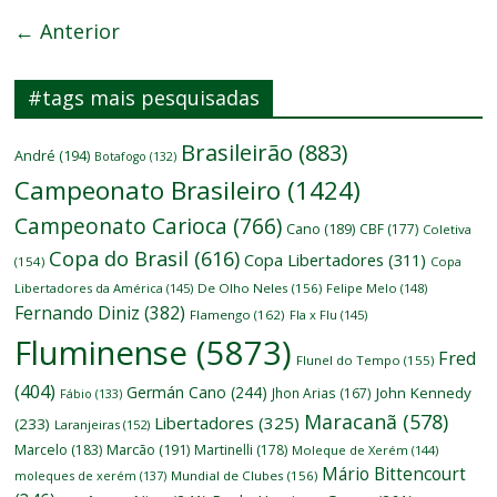
← Anterior
#tags mais pesquisadas
Brasileirão
(883)
André
(194)
Botafogo
(132)
Campeonato Brasileiro
(1424)
Campeonato Carioca
(766)
Cano
(189)
CBF
(177)
Coletiva
Copa do Brasil
(616)
Copa Libertadores
(311)
(154)
Copa
Libertadores da América
(145)
De Olho Neles
(156)
Felipe Melo
(148)
Fernando Diniz
(382)
Flamengo
(162)
Fla x Flu
(145)
Fluminense
(5873)
Fred
Flunel do Tempo
(155)
(404)
Germán Cano
(244)
John Kennedy
Jhon Arias
(167)
Fábio
(133)
Maracanã
(578)
Libertadores
(325)
(233)
Laranjeiras
(152)
Marcelo
(183)
Marcão
(191)
Martinelli
(178)
Moleque de Xerém
(144)
Mário Bittencourt
moleques de xerém
(137)
Mundial de Clubes
(156)