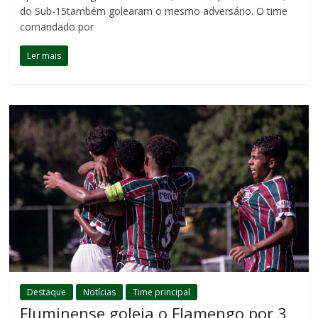
do Sub-15também golearam o mesmo adversário. O time
comandado por
Ler mais
Destaque
Notícias
Time principal
Fluminense goleia o Flamengo por 3