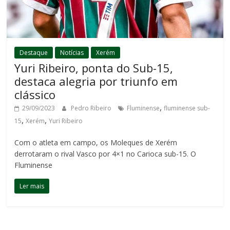
Destaque
Notícias
Xerém
Yuri Ribeiro, ponta do Sub-15,
destaca alegria por triunfo em
clássico
,
29/09/2023
Pedro Ribeiro
Fluminense
fluminense sub-
,
,
15
Xerém
Yuri Ribeiro
Com o atleta em campo, os Moleques de Xerém
derrotaram o rival Vasco por 4×1 no Carioca sub-15. O
Fluminense
Ler mais