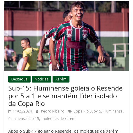
Destaque
Notícias
Xerém
Sub-15: Fluminense goleia o Resende
por 5 a 1 e se mantém líder isolado
da Copa Rio
,
,
11/05/2024
Pedro Ribeiro
Copa Rio Sub-15
Fluminense
,
fluminense sub-15
moleques de xerém
Após o Sub-17 golear o Resende, os moleques de Xerém,