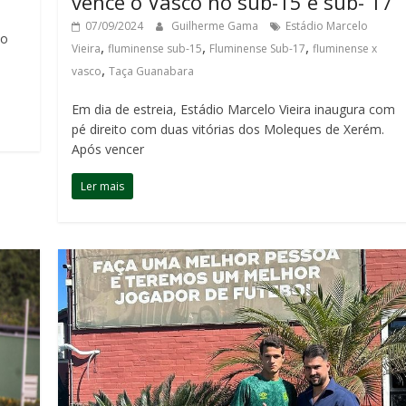
vence o Vasco no sub-15 e sub- 17
07/09/2024
Guilherme Gama
Estádio Marcelo
io
,
,
,
Vieira
fluminense sub-15
Fluminense Sub-17
fluminense x
,
vasco
Taça Guanabara
Em dia de estreia, Estádio Marcelo Vieira inaugura com
pé direito com duas vitórias dos Moleques de Xerém.
Após vencer
Ler mais