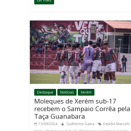
Ler mais
Destaque
Notícias
Xerém
Moleques de Xerém sub-17
recebem o Sampaio Corrêa pela
Taça Guanabara
13/09/2024
Guilherme Gama
Estádio Marcelo
,
,