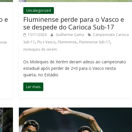
Uncategorized
o e
Fluminense perde para o Vasco e
se despede do Carioca Sub-17
13/11/2024
Guilherme Gama
Campeonato Carioca
,
,
,
,
Sub-17
Flu x Vasco
Fluminense
Fluminense Sub-17
ense
moleques de xerém
Os Moleques de Xerém deram adeus ao campeonato
estadual após perder de 2×0 para o Vasco nesta
quarta, no Estádio
Ler mais