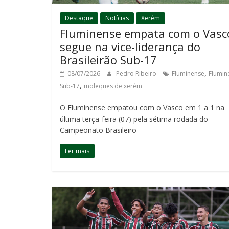
Destaque
Notícias
Xerém
Fluminense empata com o Vasc
segue na vice-liderança do
Brasileirão Sub-17
,
08/07/2026
Pedro Ribeiro
Fluminense
Flumin
,
Sub-17
moleques de xerém
O Fluminense empatou com o Vasco em 1 a 1 na
última terça-feira (07) pela sétima rodada do
Campeonato Brasileiro
Ler mais