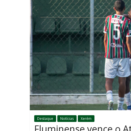
Destaque
Notícias
Xerém
Fluminense vence o A