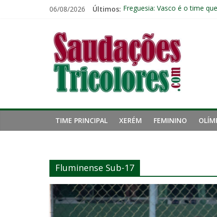
Pular
06/08/2026
Últimos:
Freguesia: Vasco é o time qu
para
Eliminação para o Vasco ampli
o
Saudações
Reféns da própria inércia: A 
conteúdo
Fluminense chega a seis jogo
Pressão aumenta, mas diretor
Tricolores
TIME PRINCIPAL
XERÉM
FEMININO
OLÍM
Fluminense Sub-17