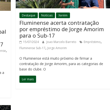
Destaque
Notícias
Xerém
Fluminense acerta contratação
por empréstimo de Jorge Amorim
pal
para o Sub-17
,
15/07/2024
Joao Marcelo Barreto
Empréstimo
17
,
Fluminense Sub-17
Jorge Amorim
,
ense
O Fluminense está muito próximo de firmar a
contratação de Jorge Amorim, para as categorias de
o
base do clube. O
a a
Ler mais