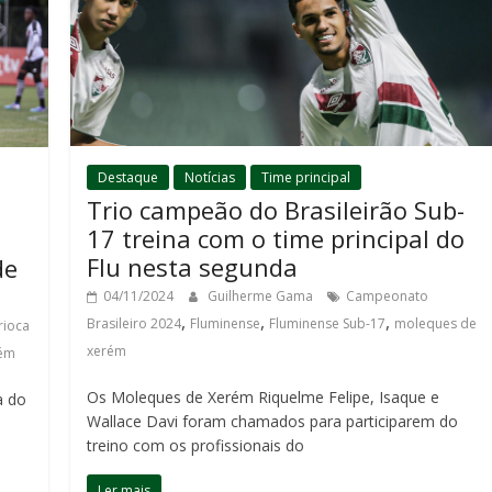
Destaque
Notícias
Time principal
Trio campeão do Brasileirão Sub-
17 treina com o time principal do
Flu nesta segunda
de
04/11/2024
Guilherme Gama
Campeonato
,
,
,
Brasileiro 2024
Fluminense
Fluminense Sub-17
moleques de
ioca
xerém
rém
Os Moleques de Xerém Riquelme Felipe, Isaque e
a do
Wallace Davi foram chamados para participarem do
treino com os profissionais do
Ler mais