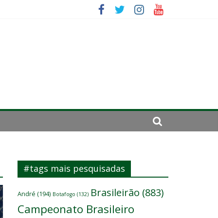
se de 2024
#tags mais pesquisadas
Brasileirão
(883)
André
(194)
Botafogo
(132)
Campeonato Brasileiro