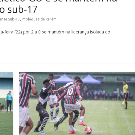
ão sub-17
,
ense Sub-17
moleques de xerém
a-feira (22) por 2 a 0 se mantém na liderança isolada do