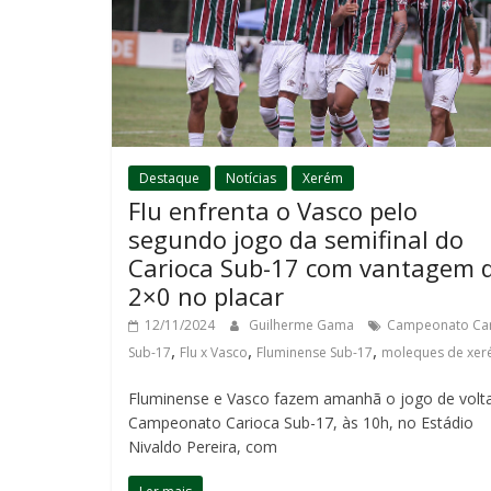
Destaque
Notícias
Xerém
Flu enfrenta o Vasco pelo
segundo jogo da semifinal do
Carioca Sub-17 com vantagem 
2×0 no placar
12/11/2024
Guilherme Gama
Campeonato Car
,
,
,
Sub-17
Flu x Vasco
Fluminense Sub-17
moleques de xe
Fluminense e Vasco fazem amanhã o jogo de volt
Campeonato Carioca Sub-17, às 10h, no Estádio
Nivaldo Pereira, com