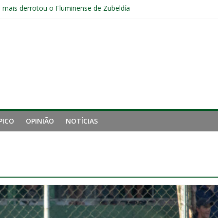
e mais derrotou o Fluminense de Zubeldía
a jejum do Fluminense para seis jogos, a pior sequência desde a cri
manutenção de Zubeldía e o risco de jogar o ano do Flu no lixo
s sem vencer após eliminação para o Vasco
ia do Fluminense não debate saída de Zubeldía após eliminação
PICO
OPINIÃO
NOTÍCIAS