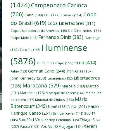
(1424)
Campeonato Carioca
(766)
Copa
Cano
(189)
CBF
(177)
Coletiva
(154)
do Brasil
(619)
Copa Libertadores
(311)
Copa Libertadores da América
(145)
De Olho Neles
(156)
Fernando Diniz
(383)
Felipe Melo
(148)
Flamengo
Fluminense
(162)
Fla x Flu
(145)
(5876)
Fred
(404)
Flunel do Tempo
(155)
Germán Cano
(244)
Jhon Arias
(167)
Fábio
(133)
Libertadores
John Kennedy
(233)
Laranjeiras
(152)
Maracanã
(579)
(326)
Marcelo
(183)
Marcão
(191)
Martinelli
(178)
Moleque de Xerém
(144)
moleques
Mário
de xerém
(137)
Mundial de Clubes
(156)
Bittencourt
(346)
Nino
(241)
Paulo
Nenê
(183)
Henrique Ganso
(261)
Samuel Xavier
(141)
Sub-17
Thiago Silva
Sub-20
(180)
(145)
Superliga Feminina
(135)
Xerém
(207)
Vasco
(168)
Vou Ver O Flu Jogar
(184)