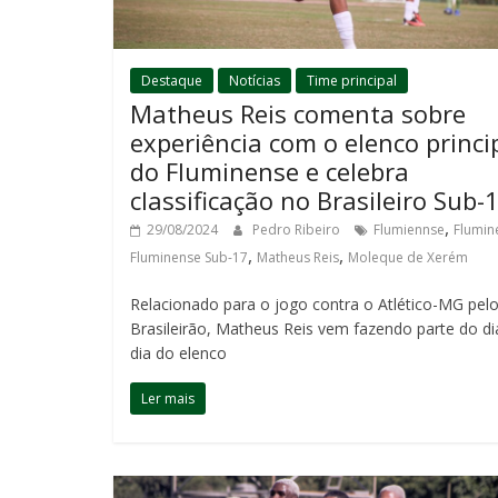
Destaque
Notícias
Time principal
Matheus Reis comenta sobre
experiência com o elenco princi
do Fluminense e celebra
classificação no Brasileiro Sub-
,
29/08/2024
Pedro Ribeiro
Flumiennse
Flumin
,
,
Fluminense Sub-17
Matheus Reis
Moleque de Xerém
Relacionado para o jogo contra o Atlético-MG pel
Brasileirão, Matheus Reis vem fazendo parte do di
dia do elenco
Ler mais