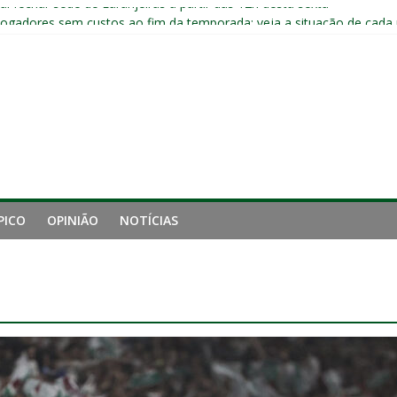
ai fechar sede de Laranjeiras a partir das 12h desta sexta
jogadores sem custos ao fim da temporada; veja a situação de cada
ta problemas do Fluminense para sequência decisiva da temporada
e mais derrotou o Fluminense de Zubeldía
a jejum do Fluminense para seis jogos, a pior sequência desde a cri
PICO
OPINIÃO
NOTÍCIAS