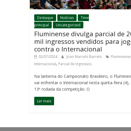
Destaque
Notícias
Time
principal
Uncategorized
Fluminense divulga parcial de 2
mil ingressos vendidos para jo
contra o Internacional
02/07/2024
Joao Marcelo Barreto
Flumimense
,
Internacional
Parcial de Ingressos
Na lanterna do Campeonato Brasileiro, o Flumine
vai enfrentar o Internacional nesta quinta-feira (4),
13ª rodada da competição. O
Ler mais