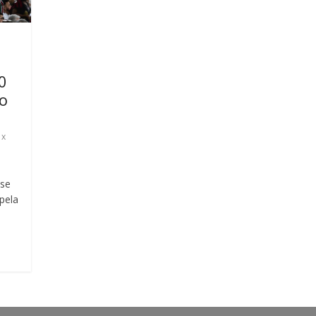
0
go
 x
nse
 pela