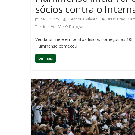
sócios contra o Intern
,
24/10/2025
Henrique Salvato
Brasileirão
Cam
,
Torcida
Vou Ver O Flu Jogar
Venda online e em pontos físicos começou às 10h d
Fluminense começou
Ler mais