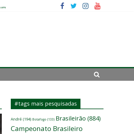
 um
se de 2024
#tags mais pesquisadas
Brasileirão
(884)
André
(194)
Botafogo
(133)
Campeonato Brasileiro