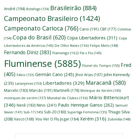
Brasileirão
(884)
André
(194)
Botafogo
(134)
Campeonato Brasileiro
(1424)
Campeonato Carioca
(766)
Cano
(191)
CBF
(177)
Coletiva
Copa do Brasil
(620)
Copa Libertadores
(311)
(154)
Copa
Libertadores da América
(145)
De Olho Neles
(156)
Felipe Melo
(148)
Fernando Diniz
(383)
Flamengo
(162)
Fla x Flu
(145)
Fluminense
(5885)
Fred
Flunel do Tempo
(155)
(405)
Germán Cano
(245)
John Kennedy
Jhon Arias
(167)
Fábio
(133)
Maracanã
(580)
Libertadores
(329)
(235)
Laranjeiras
(153)
Marcelo
(183)
Marcão
(191)
Martinelli
(178)
Moleque de Xerém
(145)
Mário Bittencourt
moleques de xerém
(137)
Mundial de Clubes
(156)
(346)
Paulo Henrique Ganso
(262)
Nino
(241)
Nenê
(183)
Samuel
Thiago Silva
Sub-20
(180)
Xavier
(141)
Sub-17
(145)
Superliga Feminina
(135)
Xerém
(316)
(208)
Vasco
(168)
Vou Ver O Flu Jogar
(184)
Zubeldía
(148)