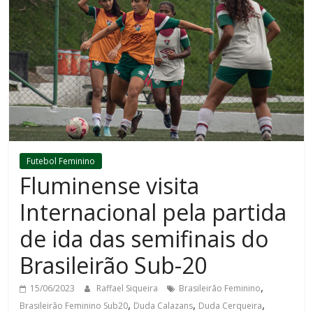
Futebol Feminino
Fluminense visita
Internacional pela partida
de ida das semifinais do
Brasileirão Sub-20
,
15/06/2023
Raffael Siqueira
Brasileirão Feminino
,
,
,
Brasileirão Feminino Sub20
Duda Calazans
Duda Cerqueira