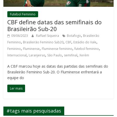
Futebol Feminino
CBF define datas das semifinais do
Brasileirão Sub-20
,
09/06/2023
Raffael Siqueira
Botafogo
Brasileirão
,
,
,
,
Feminino
Brasileirão Feminino Sub20
CBF
Estádio do Vale
,
,
,
,
Feminino
Fluminense
Fluminense feminino
futebol feminino
,
,
,
,
Internacional
Laranjeiras
São Paulo
semifinal
Xerém
A CBF marcou hoje as datas das partidas das semifinais do
Brasileirão Feminino Sub-20. O Fluminense enfrentará a
equipe do
Ler mais
#tags mais pesquisadas