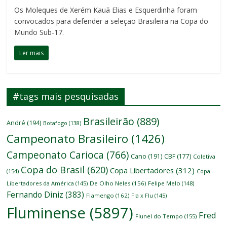
Os Moleques de Xerém Kauã Elias e Esquerdinha foram
convocados para defender a seleção Brasileira na Copa do
Mundo Sub-17.
Ler mais
#tags mais pesquisadas
Brasileirão
(889)
André
(194)
Botafogo
(138)
Campeonato Brasileiro
(1426)
Campeonato Carioca
(766)
Cano
(191)
CBF
(177)
Coletiva
Copa do Brasil
(620)
Copa Libertadores
(312)
(154)
Copa
Libertadores da América
(145)
De Olho Neles
(156)
Felipe Melo
(148)
Fernando Diniz
(383)
Flamengo
(162)
Fla x Flu
(145)
Fluminense
(5897)
Fred
Flunel do Tempo
(155)