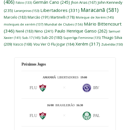
(406)
Germán Cano
(245)
John Kennedy
Jhon Arias
(167)
Fábio
(133)
Maracanã
(581)
Libertadores
(331)
(235)
Laranjeiras
(153)
Marcelo
(183)
Marcão
(191)
Martinelli
(178)
Moleque de Xerém
(145)
Mário Bittencourt
moleques de xerém
(137)
Mundial de Clubes
(156)
(346)
Paulo Henrique Ganso
(262)
Nino
(241)
Nenê
(183)
Samuel
Thiago Silva
Sub-20
(180)
Xavier
(141)
Sub-17
(145)
Superliga Feminina
(135)
Xerém
(317)
(209)
Vasco
(168)
Vou Ver O Flu Jogar
(184)
Zubeldía
(150)
Próximos Jogos
AMANHÃ
LIBERTADORES
19:00
FLU
IRV
16/08
BRASILEIRÃO
16:30
FLU
PAL