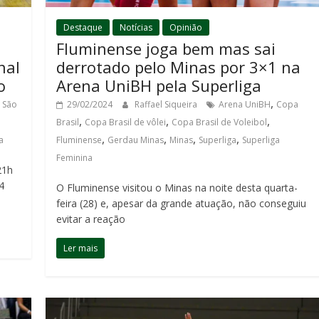
Destaque
Notícias
Opinião
Fluminense joga bem mas sai
derrotado pelo Minas por 3×1 na
nal
Arena UniBH pela Superliga
o
,
29/02/2024
Raffael Siqueira
Arena UniBH
Copa
 São
,
,
,
Brasil
Copa Brasil de vôlei
Copa Brasil de Voleibol
,
,
,
,
Fluminense
Gerdau Minas
Minas
Superliga
Superliga
a
Feminina
21h
4
O Fluminense visitou o Minas na noite desta quarta-
feira (28) e, apesar da grande atuação, não conseguiu
evitar a reação
Ler mais