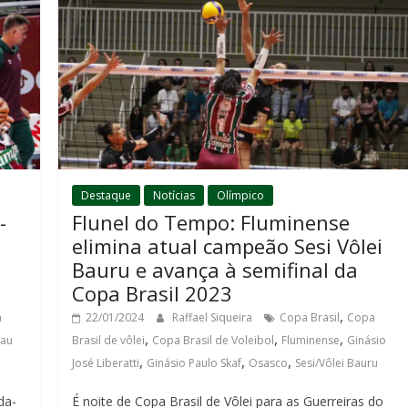
Destaque
Notícias
Olímpico
-
Flunel do Tempo: Fluminense
elimina atual campeão Sesi Vôlei
Bauru e avança à semifinal da
Copa Brasil 2023
,
a
22/01/2024
Raffael Siqueira
Copa Brasil
Copa
,
,
,
au
Brasil de vôlei
Copa Brasil de Voleibol
Fluminense
Ginásio
,
,
,
José Liberatti
Ginásio Paulo Skaf
Osasco
Sesi/Vôlei Bauru
da-
É noite de Copa Brasil de Vôlei para as Guerreiras do