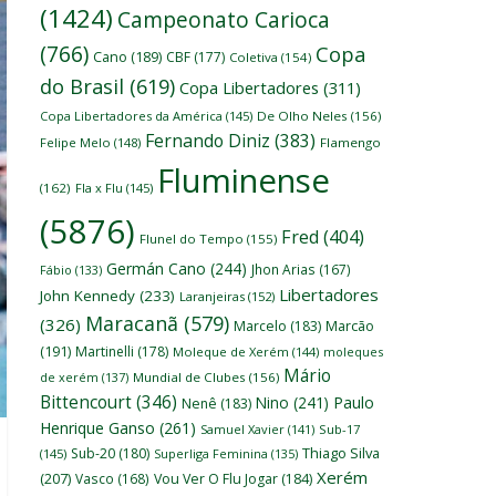
(1424)
Campeonato Carioca
(766)
Copa
Cano
(189)
CBF
(177)
Coletiva
(154)
do Brasil
(619)
Copa Libertadores
(311)
Copa Libertadores da América
(145)
De Olho Neles
(156)
Fernando Diniz
(383)
Felipe Melo
(148)
Flamengo
Fluminense
(162)
Fla x Flu
(145)
(5876)
Fred
(404)
Flunel do Tempo
(155)
Germán Cano
(244)
Jhon Arias
(167)
Fábio
(133)
Libertadores
John Kennedy
(233)
Laranjeiras
(152)
Maracanã
(579)
(326)
Marcelo
(183)
Marcão
(191)
Martinelli
(178)
Moleque de Xerém
(144)
moleques
Mário
de xerém
(137)
Mundial de Clubes
(156)
Bittencourt
(346)
Nino
(241)
Paulo
Nenê
(183)
Henrique Ganso
(261)
Samuel Xavier
(141)
Sub-17
Thiago Silva
Sub-20
(180)
(145)
Superliga Feminina
(135)
Xerém
(207)
Vasco
(168)
Vou Ver O Flu Jogar
(184)