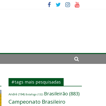
se de 2024
#tags mais pesquisadas
Brasileirão
(883)
André
(194)
Botafogo
(132)
Campeonato Brasileiro