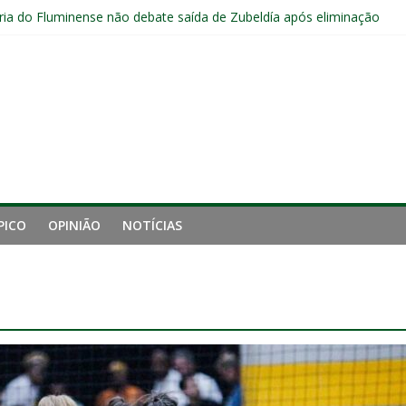
ia do Fluminense não debate saída de Zubeldía após eliminação
e mais derrotou o Fluminense de Zubeldía
a jejum do Fluminense para seis jogos, a pior sequência desde a cri
manutenção de Zubeldía e o risco de jogar o ano do Flu no lixo
s sem vencer após eliminação para o Vasco
PICO
OPINIÃO
NOTÍCIAS