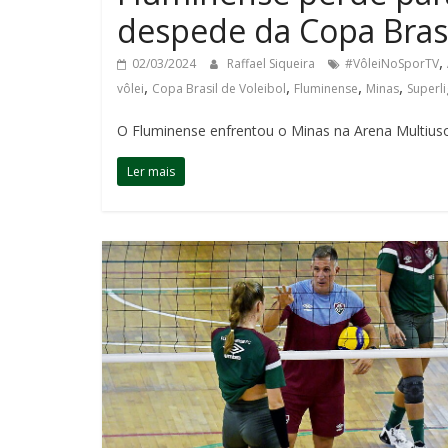
despede da Copa Brasi
,
02/03/2024
Raffael Siqueira
#VôleiNoSporTV
,
,
,
,
vôlei
Copa Brasil de Voleibol
Fluminense
Minas
Superl
O Fluminense enfrentou o Minas na Arena Multiuso 
Ler mais