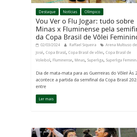
Destaque
Notícias
Olímpico
Vou Ver o Flu Jogar: tudo sobre
Minas x Fluminense pela semifi
da Copa Brasil de Vôlei Feminin
02/03/2024
Raffael Siqueira
Arena Multiuso de
,
,
,
José
Copa Brasil
Copa Brasil de vôlei
Copa Brasil de
,
,
,
,
Voleibol
Fluminense
Minas
Superliga
Superliga Feminin
Dia de mata-mata para as Guerreiras do Vôlei! Às 
acontece a partida da semifinal da Copa Brasil 202
entre
Ler mais