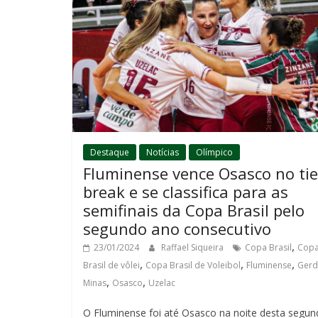
Destaque
Notícias
Olímpico
Fluminense vence Osasco no tie
break e se classifica para as
semifinais da Copa Brasil pelo
segundo ano consecutivo
,
23/01/2024
Raffael Siqueira
Copa Brasil
Cop
,
,
,
Brasil de vôlei
Copa Brasil de Voleibol
Fluminense
Gerd
,
,
Minas
Osasco
Uzelac
O Fluminense foi até Osasco na noite desta segun