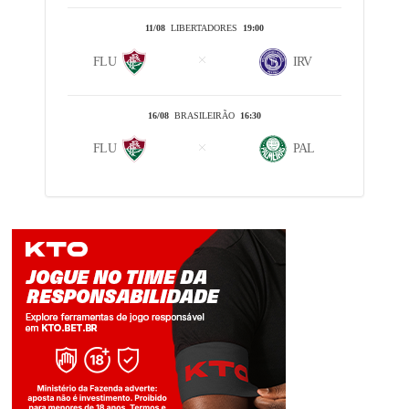
11/08
LIBERTADORES
19:00
FLU
IRV
16/08
BRASILEIRÃO
16:30
FLU
PAL