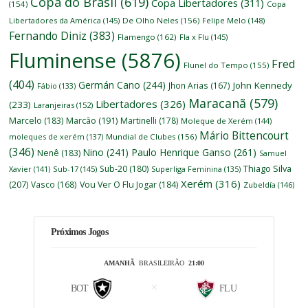
Copa do Brasil
(619)
Copa Libertadores
(311)
(154)
Copa
Libertadores da América
(145)
De Olho Neles
(156)
Felipe Melo
(148)
Fernando Diniz
(383)
Flamengo
(162)
Fla x Flu
(145)
Fluminense
(5876)
Fred
Flunel do Tempo
(155)
(404)
Germán Cano
(244)
John Kennedy
Jhon Arias
(167)
Fábio
(133)
Maracanã
(579)
Libertadores
(326)
(233)
Laranjeiras
(152)
Marcelo
(183)
Marcão
(191)
Martinelli
(178)
Moleque de Xerém
(144)
Mário Bittencourt
moleques de xerém
(137)
Mundial de Clubes
(156)
(346)
Nino
(241)
Paulo Henrique Ganso
(261)
Nenê
(183)
Samuel
Thiago Silva
Sub-20
(180)
Xavier
(141)
Sub-17
(145)
Superliga Feminina
(135)
Xerém
(316)
(207)
Vasco
(168)
Vou Ver O Flu Jogar
(184)
Zubeldía
(146)
Próximos Jogos
AMANHÃ
BRASILEIRÃO
21:00
BOT
FLU