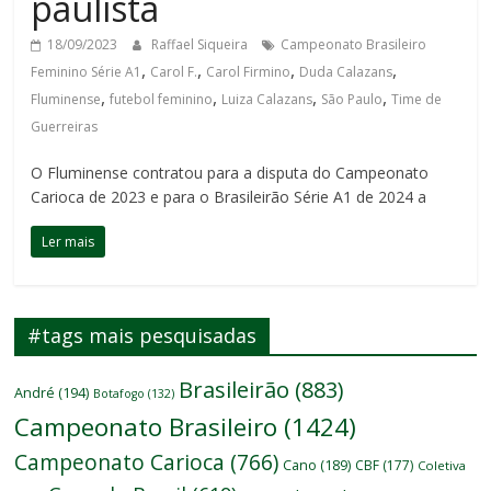
paulista
18/09/2023
Raffael Siqueira
Campeonato Brasileiro
,
,
,
,
Feminino Série A1
Carol F.
Carol Firmino
Duda Calazans
,
,
,
,
Fluminense
futebol feminino
Luiza Calazans
São Paulo
Time de
Guerreiras
O Fluminense contratou para a disputa do Campeonato
Carioca de 2023 e para o Brasileirão Série A1 de 2024 a
Ler mais
#tags mais pesquisadas
Brasileirão
(883)
André
(194)
Botafogo
(132)
Campeonato Brasileiro
(1424)
Campeonato Carioca
(766)
Cano
(189)
CBF
(177)
Coletiva