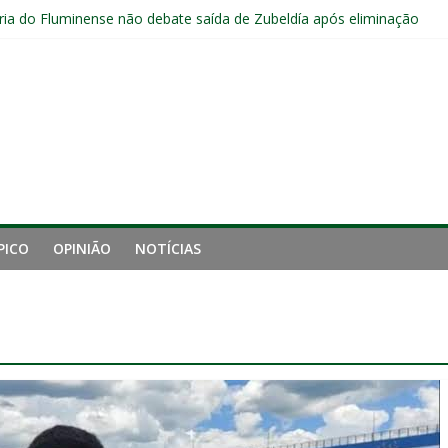
ia do Fluminense não debate saída de Zubeldía após eliminação
e mais derrotou o Fluminense de Zubeldía
a jejum do Fluminense para seis jogos, a pior sequência desde a cri
manutenção de Zubeldía e o risco de jogar o ano do Flu no lixo
s sem vencer após eliminação para o Vasco
PICO
OPINIÃO
NOTÍCIAS