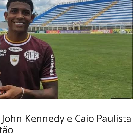
 John Kennedy e Caio Paulista
tão