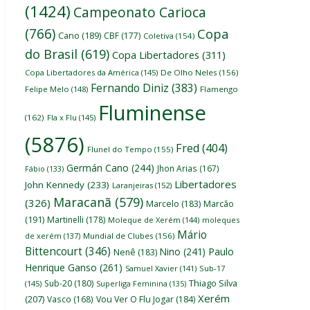
(1424)
Campeonato Carioca
(766)
Copa
Cano
(189)
CBF
(177)
Coletiva
(154)
do Brasil
(619)
Copa Libertadores
(311)
Copa Libertadores da América
(145)
De Olho Neles
(156)
Fernando Diniz
(383)
Felipe Melo
(148)
Flamengo
Fluminense
(162)
Fla x Flu
(145)
(5876)
Fred
(404)
Flunel do Tempo
(155)
Germán Cano
(244)
Jhon Arias
(167)
Fábio
(133)
Libertadores
John Kennedy
(233)
Laranjeiras
(152)
Maracanã
(579)
(326)
Marcelo
(183)
Marcão
(191)
Martinelli
(178)
Moleque de Xerém
(144)
moleques
Mário
de xerém
(137)
Mundial de Clubes
(156)
Bittencourt
(346)
Nino
(241)
Paulo
Nenê
(183)
Henrique Ganso
(261)
Samuel Xavier
(141)
Sub-17
Thiago Silva
Sub-20
(180)
(145)
Superliga Feminina
(135)
Xerém
(207)
Vasco
(168)
Vou Ver O Flu Jogar
(184)