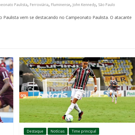
,
,
,
,
eonato Paulista
Ferroviária
Fluminense
John Kennedy
São Paulo
o Paulista vem se destacando no Campeonato Paulista. O atacante
Destaque
Notícias
Time principal