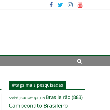
se de 2024
#tags mais pesquisadas
Brasileirão
(883)
André
(194)
Botafogo
(132)
Campeonato Brasileiro