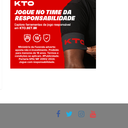
Jogue com responsabilidade. 18+