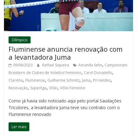
Olímpico
Fluminense anuncia renovação com
a levantadora Juma
,
09/06/2023
Raffael Siqueira
Amanda Sehn
Campeonato
,
,
Brasileiro de Clubes de Voleibol Feminino
Carol Donatiello
,
,
,
,
,
Clarinha
Fluminense
Guilherme Schmitz
Juma
Pri Heldes
,
,
,
Renovação
Superliga
Vôlei
Vôlei Feminino
Como já havia sido noticiado aqui pelo portal Saudações
Tricolores, a levantadora Juma teve seu contrato com o
Fluminense renovado
Ler mais