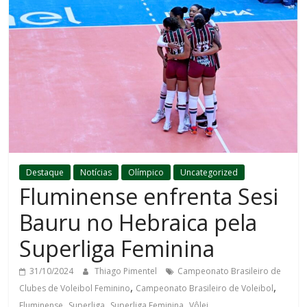
Destaque
Notícias
Olímpico
Uncategorized
Fluminense enfrenta Sesi
Bauru no Hebraica pela
Superliga Feminina
31/10/2024
Thiago Pimentel
Campeonato Brasileiro de
,
,
Clubes de Voleibol Feminino
Campeonato Brasileiro de Voleibol
,
,
,
Fluminense
Superliga
Superliga Feminina
Vôlei