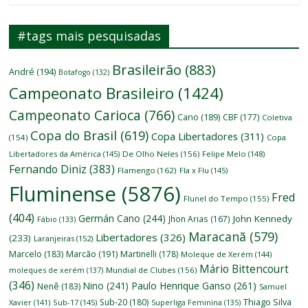
#tags mais pesquisadas
Brasileirão
(883)
André
(194)
Botafogo
(132)
Campeonato Brasileiro
(1424)
Campeonato Carioca
(766)
Cano
(189)
CBF
(177)
Coletiva
Copa do Brasil
(619)
Copa Libertadores
(311)
(154)
Copa
Libertadores da América
(145)
De Olho Neles
(156)
Felipe Melo
(148)
Fernando Diniz
(383)
Flamengo
(162)
Fla x Flu
(145)
Fluminense
(5876)
Fred
Flunel do Tempo
(155)
(404)
Germán Cano
(244)
John Kennedy
Jhon Arias
(167)
Fábio
(133)
Maracanã
(579)
Libertadores
(326)
(233)
Laranjeiras
(152)
Marcelo
(183)
Marcão
(191)
Martinelli
(178)
Moleque de Xerém
(144)
Mário Bittencourt
moleques de xerém
(137)
Mundial de Clubes
(156)
(346)
Nino
(241)
Paulo Henrique Ganso
(261)
Nenê
(183)
Samuel
Thiago Silva
Sub-20
(180)
Xavier
(141)
Sub-17
(145)
Superliga Feminina
(135)