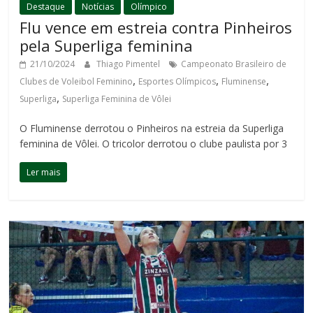
Destaque
Notícias
Olímpico
Flu vence em estreia contra Pinheiros
pela Superliga feminina
21/10/2024
Thiago Pimentel
Campeonato Brasileiro de
,
,
,
Clubes de Voleibol Feminino
Esportes Olímpicos
Fluminense
,
Superliga
Superliga Feminina de Vôlei
O Fluminense derrotou o Pinheiros na estreia da Superliga
feminina de Vôlei. O tricolor derrotou o clube paulista por 3
Ler mais