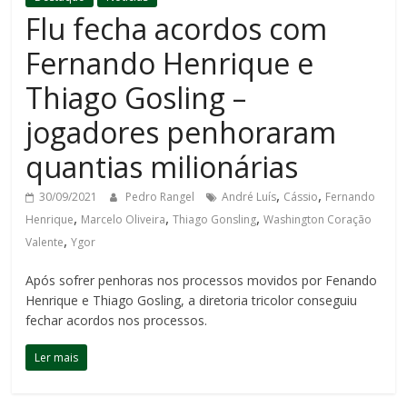
Flu fecha acordos com
Fernando Henrique e
Thiago Gosling –
jogadores penhoraram
quantias milionárias
,
,
30/09/2021
Pedro Rangel
André Luís
Cássio
Fernando
,
,
,
Henrique
Marcelo Oliveira
Thiago Gonsling
Washington Coração
,
Valente
Ygor
Após sofrer penhoras nos processos movidos por Fenando
Henrique e Thiago Gosling, a diretoria tricolor conseguiu
fechar acordos nos processos.
Ler mais