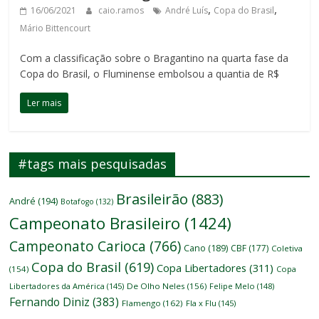
,
,
16/06/2021
caio.ramos
André Luís
Copa do Brasil
Mário Bittencourt
Com a classificação sobre o Bragantino na quarta fase da
Copa do Brasil, o Fluminense embolsou a quantia de R$
Ler mais
#tags mais pesquisadas
Brasileirão
(883)
André
(194)
Botafogo
(132)
Campeonato Brasileiro
(1424)
Campeonato Carioca
(766)
Cano
(189)
CBF
(177)
Coletiva
Copa do Brasil
(619)
Copa Libertadores
(311)
(154)
Copa
Libertadores da América
(145)
De Olho Neles
(156)
Felipe Melo
(148)
Fernando Diniz
(383)
Flamengo
(162)
Fla x Flu
(145)