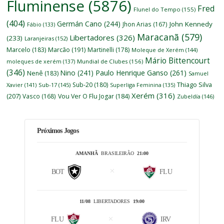
Fluminense
(5876)
Fred
Flunel do Tempo
(155)
(404)
Germán Cano
(244)
John Kennedy
Jhon Arias
(167)
Fábio
(133)
Maracanã
(579)
Libertadores
(326)
(233)
Laranjeiras
(152)
Marcelo
(183)
Marcão
(191)
Martinelli
(178)
Moleque de Xerém
(144)
Mário Bittencourt
moleques de xerém
(137)
Mundial de Clubes
(156)
(346)
Nino
(241)
Paulo Henrique Ganso
(261)
Nenê
(183)
Samuel
Thiago Silva
Sub-20
(180)
Xavier
(141)
Sub-17
(145)
Superliga Feminina
(135)
Xerém
(316)
(207)
Vasco
(168)
Vou Ver O Flu Jogar
(184)
Zubeldía
(146)
Próximos Jogos
AMANHÃ
BRASILEIRÃO
21:00
BOT
FLU
11/08
LIBERTADORES
19:00
FLU
IRV