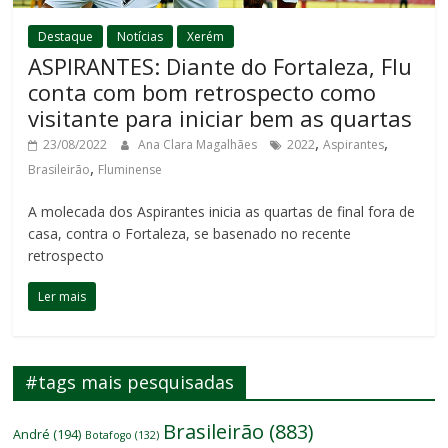
Destaque
Notícias
Xerém
ASPIRANTES: Diante do Fortaleza, Flu
conta com bom retrospecto como
visitante para iniciar bem as quartas
,
,
23/08/2022
Ana Clara Magalhães
2022
Aspirantes
,
Brasileirão
Fluminense
A molecada dos Aspirantes inicia as quartas de final fora de
casa, contra o Fortaleza, se basenado no recente
retrospecto
Ler mais
#tags mais pesquisadas
Brasileirão
(883)
André
(194)
Botafogo
(132)