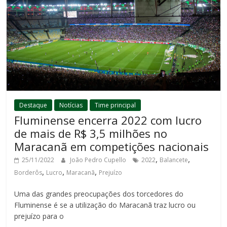
Destaque
Notícias
Time principal
Fluminense encerra 2022 com lucro
de mais de R$ 3,5 milhões no
Maracanã em competições nacionais
,
,
25/11/2022
João Pedro Cupello
2022
Balancete
,
,
,
Borderôs
Lucro
Maracanã
Prejuízo
Uma das grandes preocupações dos torcedores do
Fluminense é se a utilização do Maracanã traz lucro ou
prejuízo para o