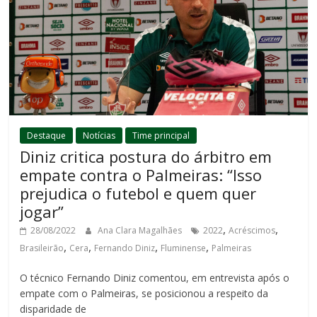
Destaque
Notícias
Time principal
Diniz critica postura do árbitro em
empate contra o Palmeiras: “Isso
prejudica o futebol e quem quer
jogar”
,
,
28/08/2022
Ana Clara Magalhães
2022
Acréscimos
,
,
,
,
Brasileirão
Cera
Fernando Diniz
Fluminense
Palmeiras
O técnico Fernando Diniz comentou, em entrevista após o
empate com o Palmeiras, se posicionou a respeito da
disparidade de