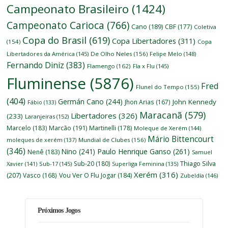
Campeonato Brasileiro
(1424)
Campeonato Carioca
(766)
Cano
(189)
CBF
(177)
Coletiva
Copa do Brasil
(619)
Copa Libertadores
(311)
(154)
Copa
Libertadores da América
(145)
De Olho Neles
(156)
Felipe Melo
(148)
Fernando Diniz
(383)
Flamengo
(162)
Fla x Flu
(145)
Fluminense
(5876)
Fred
Flunel do Tempo
(155)
(404)
Germán Cano
(244)
John Kennedy
Jhon Arias
(167)
Fábio
(133)
Maracanã
(579)
Libertadores
(326)
(233)
Laranjeiras
(152)
Marcelo
(183)
Marcão
(191)
Martinelli
(178)
Moleque de Xerém
(144)
Mário Bittencourt
moleques de xerém
(137)
Mundial de Clubes
(156)
(346)
Nino
(241)
Paulo Henrique Ganso
(261)
Nenê
(183)
Samuel
Thiago Silva
Sub-20
(180)
Xavier
(141)
Sub-17
(145)
Superliga Feminina
(135)
Xerém
(316)
(207)
Vasco
(168)
Vou Ver O Flu Jogar
(184)
Zubeldía
(146)
Próximos Jogos