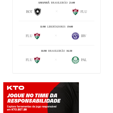
AMANHÃ
BRASILEIRÃO
21:00
BOT
FLU
11/08
LIBERTADORES
19:00
FLU
IRV
16/08
BRASILEIRÃO
16:30
FLU
PAL