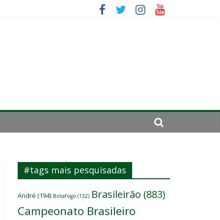
se de 2024
#tags mais pesquisadas
Brasileirão
(883)
André
(194)
Botafogo
(132)
Campeonato Brasileiro