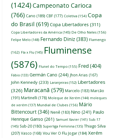
(1424)
Campeonato Carioca
(766)
Copa
Cano
(189)
CBF
(177)
Coletiva
(154)
do Brasil
(619)
Copa Libertadores
(311)
Copa Libertadores da América
(145)
De Olho Neles
(156)
Fernando Diniz
(383)
Felipe Melo
(148)
Flamengo
Fluminense
(162)
Fla x Flu
(145)
(5876)
Fred
(404)
Flunel do Tempo
(155)
Germán Cano
(244)
Jhon Arias
(167)
Fábio
(133)
Libertadores
John Kennedy
(233)
Laranjeiras
(152)
Maracanã
(579)
(326)
Marcelo
(183)
Marcão
(191)
Martinelli
(178)
Moleque de Xerém
(144)
moleques
Mário
de xerém
(137)
Mundial de Clubes
(156)
Bittencourt
(346)
Nino
(241)
Paulo
Nenê
(183)
Henrique Ganso
(261)
Samuel Xavier
(141)
Sub-17
Thiago Silva
Sub-20
(180)
(145)
Superliga Feminina
(135)
Xerém
(207)
Vasco
(168)
Vou Ver O Flu Jogar
(184)