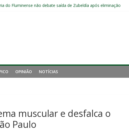
s sem vencer após eliminação para o Vasco
ia do Fluminense não debate saída de Zubeldía após eliminação
e mais derrotou o Fluminense de Zubeldía
a jejum do Fluminense para seis jogos, a pior sequência desde a cri
manutenção de Zubeldía e o risco de jogar o ano do Flu no lixo
PICO
OPINIÃO
NOTÍCIAS
ema muscular e desfalca o
ão Paulo