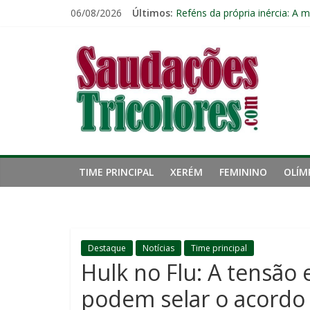
Pular
06/08/2026
Últimos:
Eliminação para o Vasco ampli
para
Reféns da própria inércia: A 
o
Saudações
Fluminense chega a seis jogo
conteúdo
Pressão aumenta, mas diretor
Freguesia: Vasco é o time qu
Tricolores
TIME PRINCIPAL
XERÉM
FEMININO
OLÍM
Destaque
Notícias
Time principal
Hulk no Flu: A tensão 
podem selar o acordo