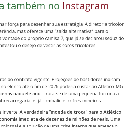
iga também no
Instagram
r força para desenhar sua estratégia. A diretoria tricolor
erência, mas oferece uma “saída alternativa” para o
 a vontade do próprio camisa 7, que já se declarou seduzido
ifestou o desejo de vestir as cores tricolores.
ras do contrato vigente. Projeções de bastidores indicam
 no elenco até o fim de 2026 poderia custar ao Atlético-MG
apenas naquele ano
. Trata-se de uma pequena fortuna a
obrecarregaria os já combalidos cofres mineiros.
 inverte.
A verdadeira “moeda de troca” para o Atlético
conomia imediata de dezenas de milhões de reais.
Uma
l colossal e a solução de uma crise interna que ameaça o