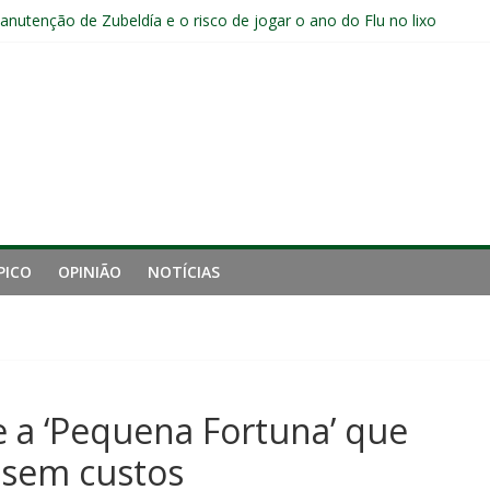
a jejum do Fluminense para seis jogos, a pior sequência desde a cri
manutenção de Zubeldía e o risco de jogar o ano do Flu no lixo
s sem vencer após eliminação para o Vasco
ia do Fluminense não debate saída de Zubeldía após eliminação
e mais derrotou o Fluminense de Zubeldía
PICO
OPINIÃO
NOTÍCIAS
e a ‘Pequena Fortuna’ que
 sem custos