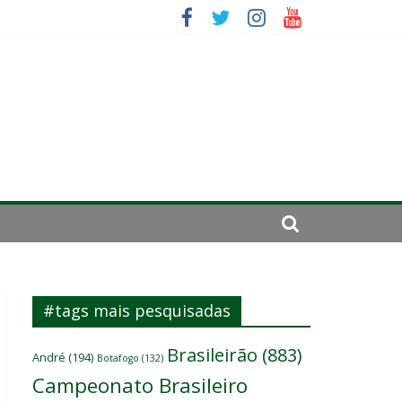
se de 2024
#tags mais pesquisadas
Brasileirão
(883)
André
(194)
Botafogo
(132)
Campeonato Brasileiro