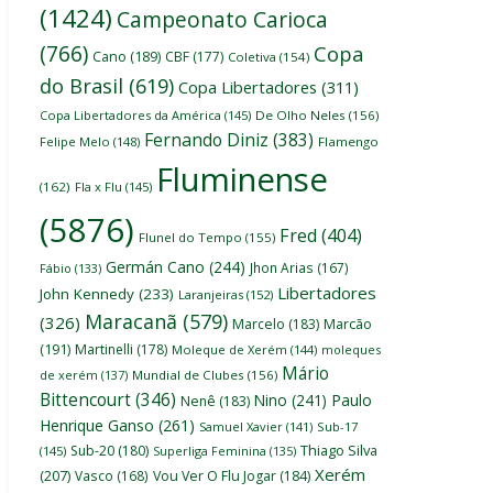
(1424)
Campeonato Carioca
(766)
Copa
Cano
(189)
CBF
(177)
Coletiva
(154)
do Brasil
(619)
Copa Libertadores
(311)
Copa Libertadores da América
(145)
De Olho Neles
(156)
Fernando Diniz
(383)
Felipe Melo
(148)
Flamengo
Fluminense
(162)
Fla x Flu
(145)
(5876)
Fred
(404)
Flunel do Tempo
(155)
Germán Cano
(244)
Jhon Arias
(167)
Fábio
(133)
Libertadores
John Kennedy
(233)
Laranjeiras
(152)
Maracanã
(579)
(326)
Marcelo
(183)
Marcão
(191)
Martinelli
(178)
Moleque de Xerém
(144)
moleques
Mário
de xerém
(137)
Mundial de Clubes
(156)
Bittencourt
(346)
Nino
(241)
Paulo
Nenê
(183)
Henrique Ganso
(261)
Samuel Xavier
(141)
Sub-17
Thiago Silva
Sub-20
(180)
(145)
Superliga Feminina
(135)
Xerém
(207)
Vasco
(168)
Vou Ver O Flu Jogar
(184)