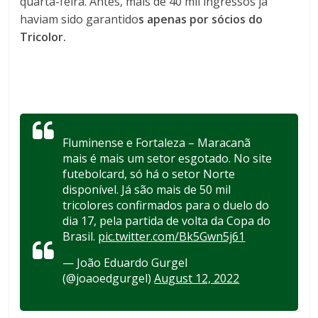
quarta-feira. Antes, mais de 40 mil ingressos já
haviam sido garantido
s apenas por sócios do
Tricolor.
Fluminense e Fortaleza – Maracanã
mais é mais um setor esgotado. No site
futebolcard, só há o setor Norte
disponível. Já são mais de 50 mil
tricolores confirmados para o duelo do
dia 17, pela partida de volta da Copa do
Brasil.
pic.twitter.com/Bk5Gwn5j61
— João Eduardo Gurgel
(@joaoedgurgel)
August 12, 2022