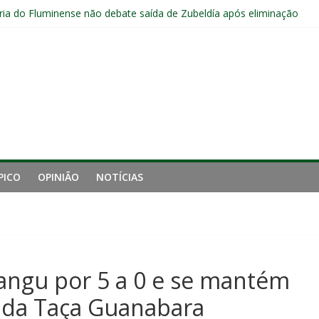
s sem vencer após eliminação para o Vasco
ia do Fluminense não debate saída de Zubeldía após eliminação
e mais derrotou o Fluminense de Zubeldía
a jejum do Fluminense para seis jogos, a pior sequência desde a cri
manutenção de Zubeldía e o risco de jogar o ano do Flu no lixo
PICO
OPINIÃO
NOTÍCIAS
angu por 5 a 0 e se mantém
 da Taça Guanabara