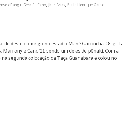
,
,
,
ense x Bangu
Germán Cano
Jhon Arias
Paulo Henrique Ganso
tarde deste domingo no estádio Mané Garrincha. Os gols
s, Marrony e Cano(2), sendo um deles de pênalti. Com a
ve na segunda colocação da Taça Guanabara e colou no