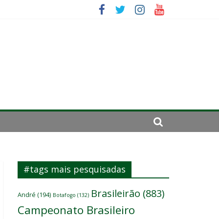
se de 2024
#tags mais pesquisadas
Brasileirão
(883)
André
(194)
Botafogo
(132)
Campeonato Brasileiro