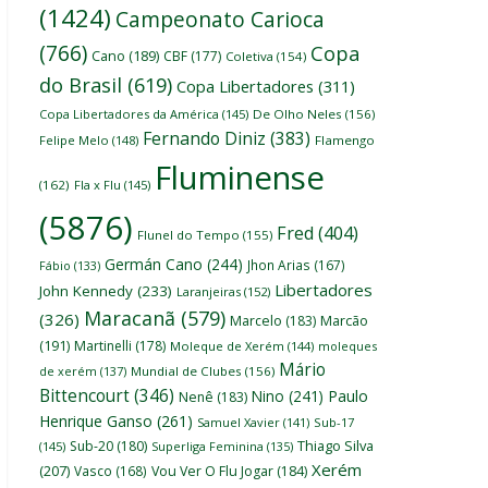
(1424)
Campeonato Carioca
(766)
Copa
Cano
(189)
CBF
(177)
Coletiva
(154)
do Brasil
(619)
Copa Libertadores
(311)
Copa Libertadores da América
(145)
De Olho Neles
(156)
Fernando Diniz
(383)
Felipe Melo
(148)
Flamengo
Fluminense
(162)
Fla x Flu
(145)
(5876)
Fred
(404)
Flunel do Tempo
(155)
Germán Cano
(244)
Jhon Arias
(167)
Fábio
(133)
Libertadores
John Kennedy
(233)
Laranjeiras
(152)
Maracanã
(579)
(326)
Marcelo
(183)
Marcão
(191)
Martinelli
(178)
Moleque de Xerém
(144)
moleques
Mário
de xerém
(137)
Mundial de Clubes
(156)
Bittencourt
(346)
Nino
(241)
Paulo
Nenê
(183)
Henrique Ganso
(261)
Samuel Xavier
(141)
Sub-17
Thiago Silva
Sub-20
(180)
(145)
Superliga Feminina
(135)
Xerém
(207)
Vasco
(168)
Vou Ver O Flu Jogar
(184)