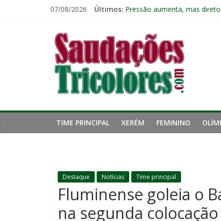
Pular
07/08/2026
Últimos:
Fluminense chega a seis jogo
para
Pressão aumenta, mas diretor
o
Saudações
Freguesia: Vasco é o time qu
conteúdo
Eliminação para o Vasco ampli
Reféns da própria inércia: A 
Tricolores
TIME PRINCIPAL
XERÉM
FEMININO
OLÍM
Destaque
Notícias
Time principal
Fluminense goleia o B
na segunda colocação